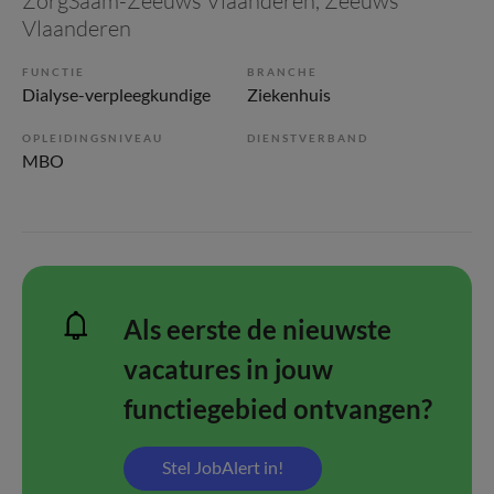
ZorgSaam-Zeeuws Vlaanderen
, Zeeuws
Vlaanderen
FUNCTIE
BRANCHE
Dialyse-verpleegkundige
Ziekenhuis
OPLEIDINGSNIVEAU
DIENSTVERBAND
MBO
Als eerste de nieuwste
vacatures in jouw
functiegebied ontvangen?
Stel JobAlert in!