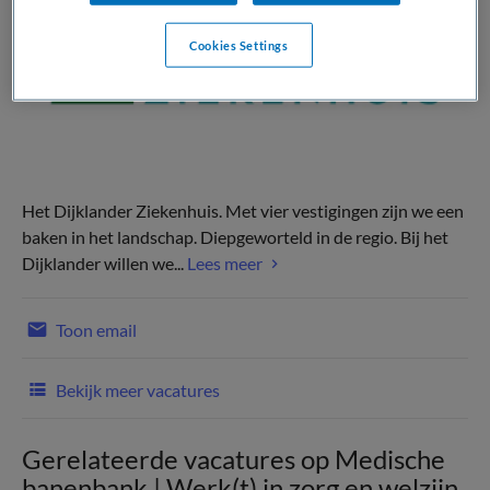
Cookies Settings
Het Dijklander Ziekenhuis. Met vier vestigingen zijn we een
baken in het landschap. Diepgeworteld in de regio. Bij het
Dijklander willen we...
Lees meer
Toon email
Bekijk meer vacatures
Gerelateerde vacatures op Medische
banenbank | Werk(t) in zorg en welzijn