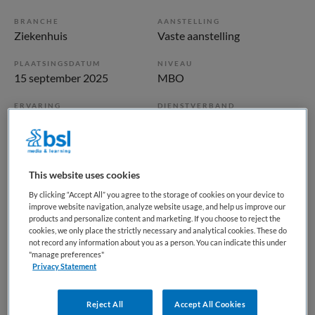
BRANCHE
AANSTELLING
Ziekenhuis
Vaste aanstelling
PLAATSINGSDATUM
NIVEAU
15 september 2025
MBO
ERVARING
DIENSTVERBAND
Ervaren
Fulltime
Vacature niet beschikbaar
This website uses cookies
Deze vacature Dialyseverpleegkundige Niercentrum bij
By clicking “Accept All” you agree to the storage of cookies on your device to
improve website navigation, analyze website usage, and help us improve our
Dijklander Ziekenhuis is niet meer actueel. Hieronder staan
products and personalize content and marketing. If you choose to reject the
enkele vergelijkbare vacatures die voor u wellicht
cookies, we only place the strictly necessary and analytical cookies. These do
not record any information about you as a person. You can indicate this under
interessant zijn.
"manage preferences"
Privacy Statement
Reject All
Accept All Cookies