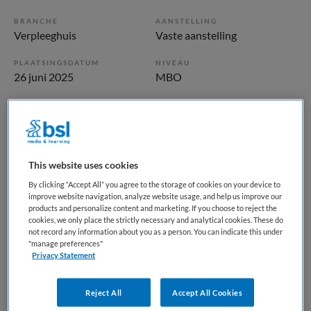
BRANCHE
AANSTELLING
Verpleeghuis
Vaste aanstelling
PLAATSINGSDATUM
NIVEAU
26 juni 2025
MBO
ERVARING
DIENSTVERBAND
Starter
Parttime
Vacature niet beschikbaar
This website uses cookies
By clicking “Accept All” you agree to the storage of cookies on your device to
Deze vacature Helpende | Verpleeghuis de Ommedijk bij
improve website navigation, analyze website usage, and help us improve our
ActiVite is niet meer actueel. Hieronder staan enkele
products and personalize content and marketing. If you choose to reject the
cookies, we only place the strictly necessary and analytical cookies. These do
vergelijkbare vacatures die voor u wellicht interessant zijn.
not record any information about you as a person. You can indicate this under
"manage preferences"
Privacy Statement
Reject All
Accept All Cookies