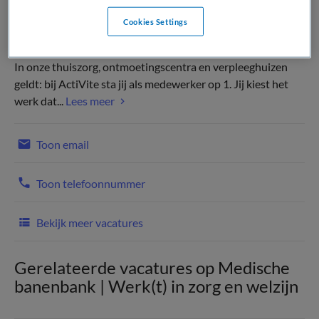
Cookies Settings
In onze thuiszorg, ontmoetingscentra en verpleeghuizen
geldt: bij ActiVite sta jij als medewerker op 1. Jij kiest het
werk dat...
Lees meer
Toon email
Toon telefoonnummer
Bekijk meer vacatures
Gerelateerde vacatures op Medische
banenbank | Werk(t) in zorg en welzijn