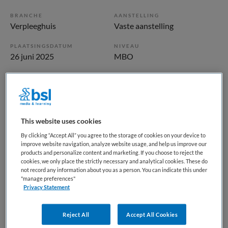
BRANCHE
AANSTELLING
Verpleeghuis
Vaste aanstelling
PLAATSINGSDATUM
NIVEAU
26 juni 2025
MBO
ERVARING
DIENSTVERBAND
Starter
Parttime
Vacature niet beschikbaar
This website uses cookies
By clicking “Accept All” you agree to the storage of cookies on your device to
Deze vacature Helpende | Verpleeghuis | SassemBourg bij
improve website navigation, analyze website usage, and help us improve our
ActiVite is niet meer actueel. Hieronder staan enkele
products and personalize content and marketing. If you choose to reject the
cookies, we only place the strictly necessary and analytical cookies. These do
vergelijkbare vacatures die voor u wellicht interessant zijn.
not record any information about you as a person. You can indicate this under
"manage preferences"
Privacy Statement
Reject All
Accept All Cookies