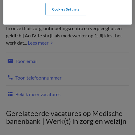
Cookies Settings
In onze thuiszorg, ontmoetingscentra en verpleeghuizen
geldt: bij ActiVite sta jij als medewerker op 1. Jij kiest het
werk dat...
Lees meer
Toon email
Toon telefoonnummer
Bekijk meer vacatures
Gerelateerde vacatures op Medische
banenbank | Werk(t) in zorg en welzijn