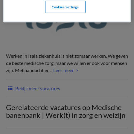
Cookies Settings
Werken in Isala ziekenhuis is niet zomaar werken. We geven
de beste medische zorg, maar we willen er ook voor mensen
zijn. Met aandacht en...
Lees meer
Bekijk meer vacatures
Gerelateerde vacatures op Medische
banenbank | Werk(t) in zorg en welzijn