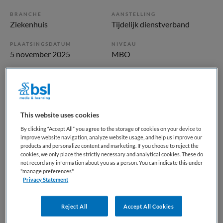
BRANCHE
AANSTELLING
Ziekenhuis
Tijdelijk dienstverband
PLAATSINGSDATUM
NIVEAU
5 november 2025
MBO
ERVARING
DIENSTVERBAND
Ervaren
Parttime
This website uses cookies
Vacature niet beschikbaar
By clicking “Accept All” you agree to the storage of cookies on your device to
Deze vacature Helpende bij Isala is niet meer actueel.
improve website navigation, analyze website usage, and help us improve our
products and personalize content and marketing. If you choose to reject the
Hieronder staan enkele vergelijkbare vacatures die voor u
cookies, we only place the strictly necessary and analytical cookies. These do
wellicht interessant zijn.
not record any information about you as a person. You can indicate this under
"manage preferences"
Privacy Statement
Reject All
Accept All Cookies