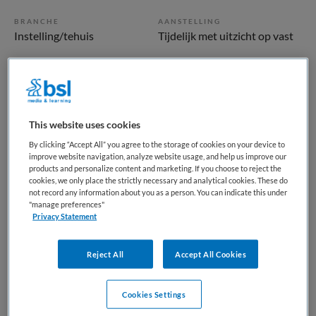
BRANCHE
AANSTELLING
Instelling/tehuis
Tijdelijk met uitzicht op vast
PLAATSINGSDATUM
NIVEAU
2 juli 2025
MBO
ERVARING
DIENSTVERBAND
Niet nader bepaald
Niet nader bepaald
This website uses cookies
By clicking “Accept All” you agree to the storage of cookies on your device to
improve website navigation, analyze website usage, and help us improve our
Vacature niet beschikbaar
products and personalize content and marketing. If you choose to reject the
cookies, we only place the strictly necessary and analytical cookies. These do
not record any information about you as a person. You can indicate this under
Deze vacature Helpende plus | Dementie | Sprengenhof bij
"manage preferences"
Sprengenhof is niet meer actueel. Hieronder staan enkele
Privacy Statement
vergelijkbare vacatures die voor u wellicht interessant zijn.
Reject All
Accept All Cookies
Gerelateerde vacatures op Medische
Cookies Settings
banenbank | Werk(t) in zorg en welzijn