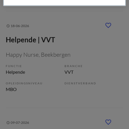
18-06-2026
Helpende | VVT
Happy Nurse
, Beekbergen
FUNCTIE
BRANCHE
Helpende
VVT
OPLEIDINGSNIVEAU
DIENSTVERBAND
MBO
09-07-2026