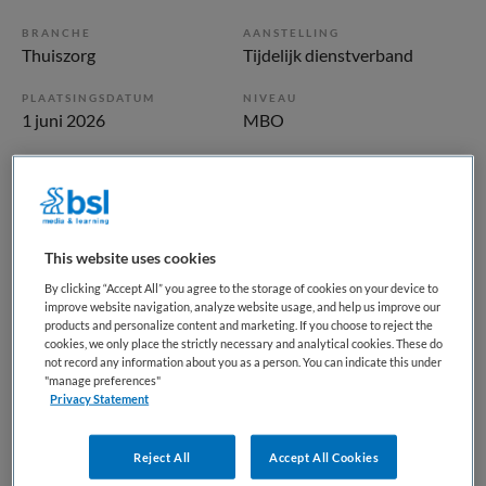
BRANCHE
AANSTELLING
Thuiszorg
Tijdelijk dienstverband
PLAATSINGSDATUM
NIVEAU
1 juni 2026
MBO
ERVARING
DIENSTVERBAND
Starter
Parttime
Vacature niet beschikbaar
This website uses cookies
By clicking “Accept All” you agree to the storage of cookies on your device to
Deze vacature Helpende Plus | Thuiszorg | Leiden Zuid bij
improve website navigation, analyze website usage, and help us improve our
ActiVite is niet meer actueel. Hieronder staan enkele
products and personalize content and marketing. If you choose to reject the
cookies, we only place the strictly necessary and analytical cookies. These do
vergelijkbare vacatures die voor u wellicht interessant zijn.
not record any information about you as a person. You can indicate this under
"manage preferences"
Privacy Statement
Reject All
Accept All Cookies