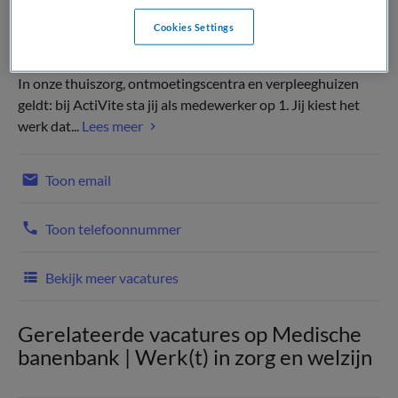
Cookies Settings
In onze thuiszorg, ontmoetingscentra en verpleeghuizen
geldt: bij ActiVite sta jij als medewerker op 1. Jij kiest het
werk dat...
Lees meer
Toon email
Toon telefoonnummer
Bekijk meer vacatures
Gerelateerde vacatures op Medische
banenbank | Werk(t) in zorg en welzijn