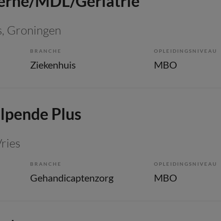
erne/MDL/Geriatrie
s
, Groningen
BRANCHE
OPLEIDINGSNIVEAU
Ziekenhuis
MBO
lpende Plus
Vries
BRANCHE
OPLEIDINGSNIVEAU
Gehandicaptenzorg
MBO