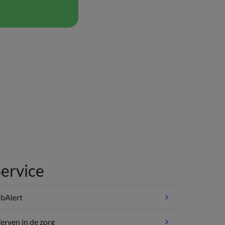
ervice
bAlert
rven in de zorg