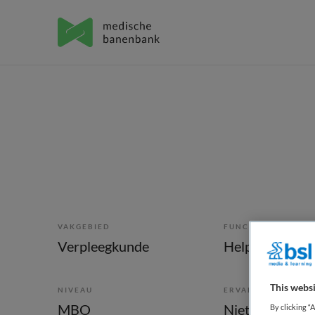
VAKGEBIED
FUNCTIE
Verpleegkunde
Helpende
This websi
NIVEAU
ERVARING
MBO
Niet nader bep
By clicking “