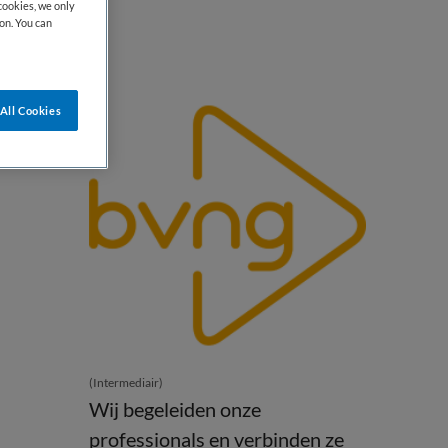
cookies, we only
on. You can
All Cookies
(Intermediair)
Wij begeleiden onze
professionals en verbinden ze