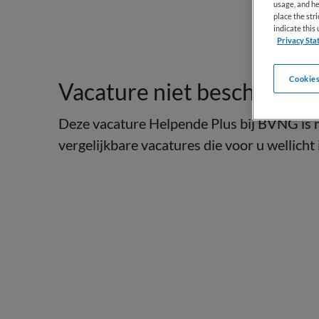
usage, and he
place the str
indicate thi
Privacy Sta
Cookies
Vacature niet beschikbaar
Deze vacature Helpende Plus bij BVNG is n
vergelijkbare vacatures die voor u wellicht 