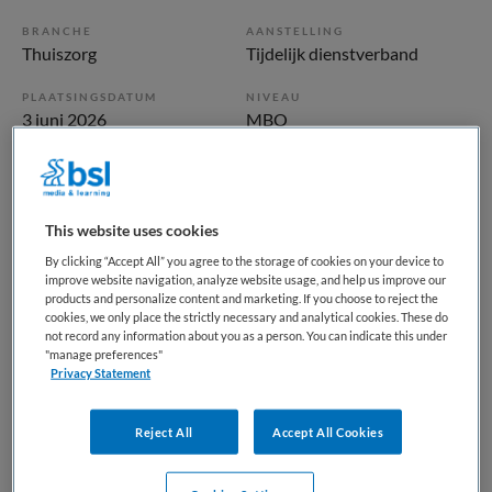
BRANCHE
AANSTELLING
Thuiszorg
Tijdelijk dienstverband
PLAATSINGSDATUM
NIVEAU
3 juni 2026
MBO
ERVARING
DIENSTVERBAND
Starter
Uurbasis
This website uses cookies
Vacature niet beschikbaar
By clicking “Accept All” you agree to the storage of cookies on your device to
improve website navigation, analyze website usage, and help us improve our
products and personalize content and marketing. If you choose to reject the
Deze vacature Helpende Plus in de Thuiszorg bij Samen is
cookies, we only place the strictly necessary and analytical cookies. These do
niet meer actueel. Hieronder staan enkele vergelijkbare
not record any information about you as a person. You can indicate this under
vacatures die voor u wellicht interessant zijn.
"manage preferences"
Privacy Statement
Reject All
Accept All Cookies