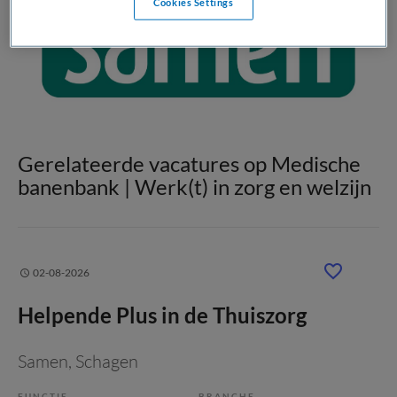
Cookies Settings
Gerelateerde vacatures op Medische
banenbank | Werk(t) in zorg en welzijn
02-08-2026
Helpende Plus in de Thuiszorg
Samen
, Schagen
FUNCTIE
BRANCHE