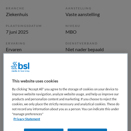
BRANCHE
AANSTELLING
Ziekenhuis
Vaste aanstelling
PLAATSINGSDATUM
NIVEAU
7 juni 2025
MBO
ERVARING
DIENSTVERBAND
Ervaren
Niet nader bepaald
Vacature niet beschikbaar
Deze vacature IC verpleegkundige bij Haaglanden Medisch
This website uses cookies
Centrum is niet meer actueel. Hieronder staan enkele
By clicking “Accept All” you agree to the storage of cookies on your device to
vergelijkbare vacatures die voor u wellicht interessant zijn.
improve website navigation, analyze website usage, and help us improve our
products and personalize content and marketing. If you choose to reject the
cookies, we only place the strictly necessary and analytical cookies. These do
not record any information about you as a person. You can indicate this under
"manage preferences"
Privacy Statement