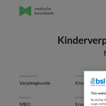
Kinderverp
VAKGEBIED
FUNCTIE
Verpleegkunde
Kinderverplee
This websi
NIVEAU
ERVARING
By clicking “
MBO
Ervaren
usage, and he