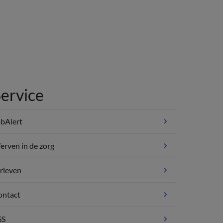
ervice
bAlert
rven in de zorg
rieven
ontact
SS