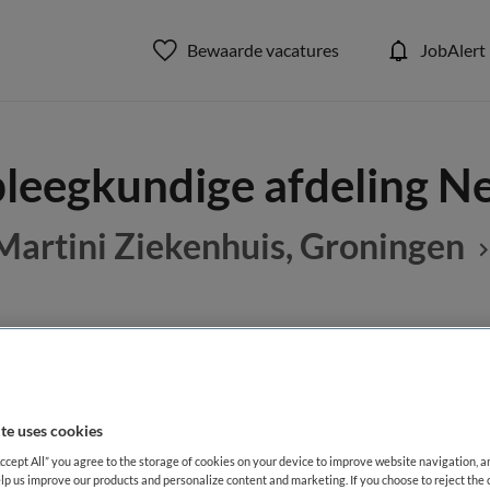
Bewaarde vacatures
JobAlert
leegkundige afdeling N
Martini Ziekenhuis, Groningen
BRANCHE
AANSTELLING
gkundige
Ziekenhuis
te uses cookies
DIENSTVERBAND
Accept All” you agree to the storage of cookies on your device to improve website navigation, 
Parttime
lp us improve our products and personalize content and marketing. If you choose to reject the 