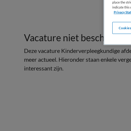
place the str
indicate thi
Privacy Sta
Cookies
Vacature niet beschikbaar
Deze vacature Kinderverpleegkundige afdeli
meer actueel. Hieronder staan enkele verge
interessant zijn.