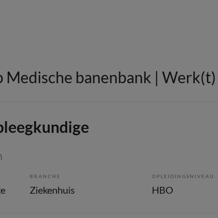
 Medische banenbank | Werk(t) i
pleegkundige
n
BRANCHE
OPLEIDINGSNIVEAU
ge
Ziekenhuis
HBO