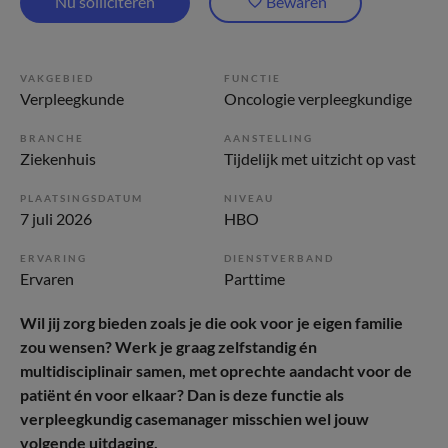
Nu solliciteren
Bewaren
VAKGEBIED
FUNCTIE
Verpleegkunde
Oncologie verpleegkundige
BRANCHE
AANSTELLING
Ziekenhuis
Tijdelijk met uitzicht op vast
PLAATSINGSDATUM
NIVEAU
7 juli 2026
HBO
ERVARING
DIENSTVERBAND
Ervaren
Parttime
Wil jij zorg bieden zoals je die ook voor je eigen familie
zou wensen? Werk je graag zelfstandig én
multidisciplinair samen, met oprechte aandacht voor de
patiënt én voor elkaar? Dan is deze functie als
verpleegkundig casemanager misschien wel jouw
volgende uitdaging.