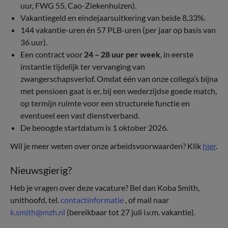
uur, FWG 55, Cao-Ziekenhuizen).
Vakantiegeld en eindejaarsuitkering van beide 8,33%.
144 vakantie-uren én 57 PLB-uren (per jaar op basis van
36 uur).
Een contract voor
24 – 28 uur per week
, in eerste
instantie tijdelijk ter vervanging van
zwangerschapsverlof. Omdat één van onze collega’s bijna
met pensioen gaat is er, bij een wederzijdse goede match,
op termijn ruimte voor een structurele functie en
eventueel een vast dienstverband.
De beoogde startdatum is 1 oktober 2026.
Wil je meer weten over onze arbeidsvoorwaarden? Klik
hier
.
Nieuwsgierig?
Heb je vragen over deze vacature? Bel dan Koba Smith,
unithoofd, tel.
contactinformatie
, of mail naar
k.smith@mzh.nl
(bereikbaar tot 27 juli i.v.m. vakantie).