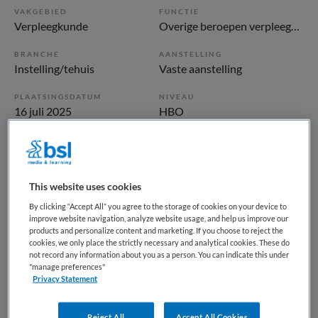
VAKGEBIED
FUNCTIE
Verpleegkunde
Overige beroepen verpleegkunde
BRANCHE
AANSTELLING
Instelling/tehuis
Vaste aanstelling
PLAATSINGSDATUM
NIVEAU
16 juli 2025
HBO
ERVARING
DIENSTVERBAND
Ervaren
Parttime
This website uses cookies
Vacature niet beschikbaar
By clicking “Accept All” you agree to the storage of cookies on your device to
improve website navigation, analyze website usage, and help us improve our
Deze vacature Ambulant verpleegkundige/begeleider FACT
products and personalize content and marketing. If you choose to reject the
cookies, we only place the strictly necessary and analytical cookies. These do
Hoofddorp Zuid bij GGZ inGeest is niet meer actueel.
not record any information about you as a person. You can indicate this under
Hieronder staan enkele vergelijkbare vacatures die voor u
"manage preferences"
wellicht interessant zijn.
Privacy Statement
Reject All
Accept All Cookies