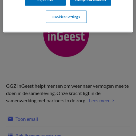
Cookies Settings
GGZ inGeest helpt mensen om weer naar vermogen mee te
doen in de samenleving. Onze kracht ligt in de
samenwerking met partners in de zorg...
Lees meer
Toon email
Bekijk meer vacatures