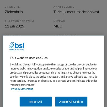
BRANCHE
AANSTELLING
Ziekenhuis
Tijdelijk met uitzicht op vast
PLAATSINGSDATUM
NIVEAU
11 juli 2025
MBO
ERVARING
DIENSTVERBAND
Ervaren
Fulltime
Vacature niet beschikbaar
This website uses cookies
By clicking “Accept All” you agree to the storage of cookies on your device to
Deze vacature IC verpleegkundige in opleiding bij
improve website navigation, analyze website usage, and help us improve our
Diakonessenhuis is niet meer actueel. Hieronder staan
products and personalize content and marketing. If you choose to reject the
enkele vergelijkbare vacatures die voor u wellicht
cookies, we only place the strictly necessary and analytical cookies. These do
not record any information about you as a person. You can indicate this under
interessant zijn.
"manage preferences"
Privacy Statement
Reject All
Accept All Cookies