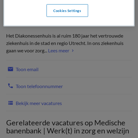
Cookies Settings
Het Diakonessenhuis is al ruim 180 jaar het vertrouwde
ziekenhuis in de stad en regio Utrecht. In ons ziekenhuis
gaan we voor zorg...
Lees meer
Toon email
Toon telefoonnummer
Bekijk meer vacatures
Gerelateerde vacatures op Medische
banenbank | Werk(t) in zorg en welzijn