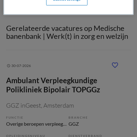
Gerelateerde vacatures op Medische
banenbank | Werk(t) in zorg en welzijn
30-07-2026
Ambulant Verpleegkundige
Polikliniek Bipolair TOPGGz
GGZ inGeest
, Amsterdam
FUNCTIE
BRANCHE
Overige beroepen verpleegkunde
GGZ
OPLEIDINGSNIVEAU
DIENSTVERBAND