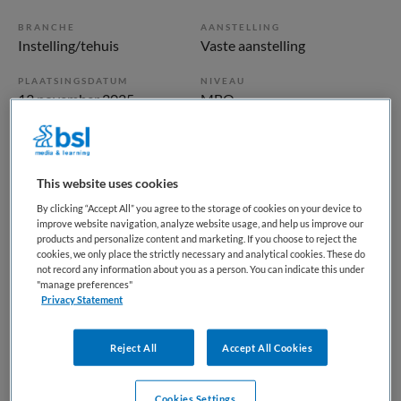
BRANCHE
AANSTELLING
Instelling/tehuis
Vaste aanstelling
PLAATSINGSDATUM
NIVEAU
13 november 2025
MBO
ERVARING
DIENSTVERBAND
Starter
Parttime
This website uses cookies
Vacature niet beschikbaar
By clicking “Accept All” you agree to the storage of cookies on your device to
improve website navigation, analyze website usage, and help us improve our
products and personalize content and marketing. If you choose to reject the
Deze vacature Junior Verpleegkundige (net afgestudeerd)
cookies, we only place the strictly necessary and analytical cookies. These do
bij Bender is niet meer actueel. Hieronder staan enkele
not record any information about you as a person. You can indicate this under
"manage preferences"
vergelijkbare vacatures die voor u wellicht interessant zijn.
Privacy Statement
Reject All
Accept All Cookies
Cookies Settings