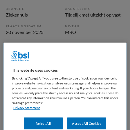
BRANCHE
AANSTELLING
Ziekenhuis
Tijdelijk met uitzicht op vast
PLAATSINGSDATUM
NIVEAU
20 november 2025
MBO
ERVARING
DIENSTVERBAND
Ervaren
Niet nader bepaald
Vacature niet beschikbaar
This website uses cookies
By clicking “Accept All” you agree to the storage of cookies on your device to
Deze vacature Opleiding tot oncologieverpleegkundige bij
improve website navigation, analyze website usage, and help us improve our
Amsterdam UMC is niet meer actueel. Hieronder staan
products and personalize content and marketing. If you choose to reject the
cookies, we only place the strictly necessary and analytical cookies. These do
enkele vergelijkbare vacatures die voor u wellicht
not record any information about you as a person. You can indicate this under
interessant zijn.
"manage preferences"
Privacy Statement
Reject All
Accept All Cookies