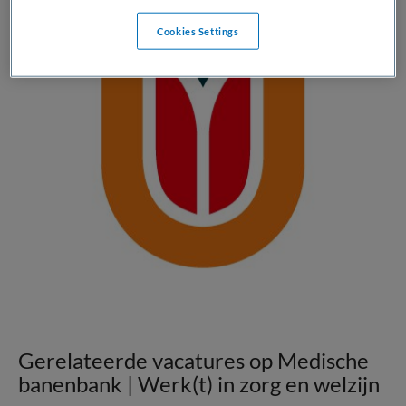
Cookies Settings
Gerelateerde vacatures op Medische
banenbank | Werk(t) in zorg en welzijn