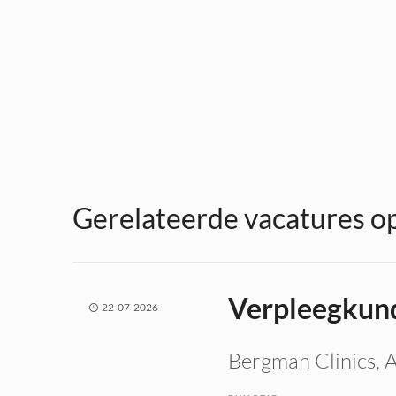
Gerelateerde vacatures op
Verpleegkund
22-07-2026
Bergman Clinics
, 