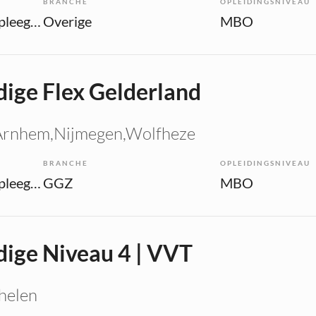
BRANCHE
OPLEIDINGSNIVEAU
Overige beroepen verpleegkunde
Overige
MBO
ige Flex Gelderland
 Arnhem,Nijmegen,Wolfheze
BRANCHE
OPLEIDINGSNIVEAU
Overige beroepen verpleegkunde
GGZ
MBO
ige Niveau 4 | VVT
helen