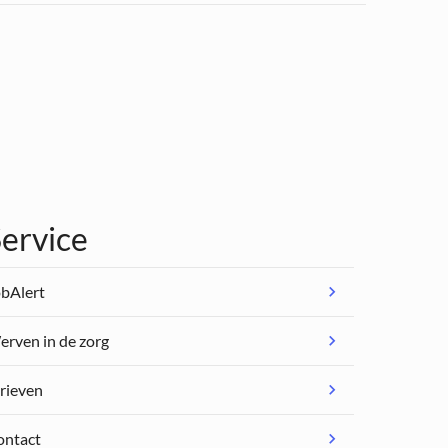
ervice
bAlert
rven in de zorg
rieven
ontact