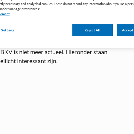
ictly necessary and analytical cookies. These do not record any information about you as a pers
s under "manage preferences"
tement
 Settings
Reject All
Accept 
 BKV is niet meer actueel. Hieronder staan
llicht interessant zijn.