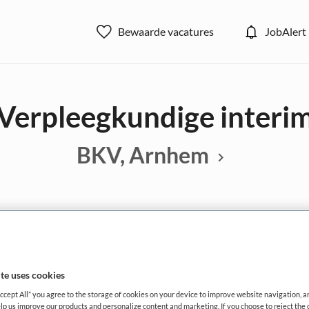
Bewaarde vacatures
JobAlert
Verpleegkundige interi
BKV, Arnhem
BRANCHE
AANSTELLING
Overige beroepen verpleegkunde
Thuiszorg
Niet nader 
te uses cookies
DIENSTVERBAND
Accept All” you agree to the storage of cookies on your device to improve website navigation, 
Fulltime
lp us improve our products and personalize content and marketing. If you choose to reject the 