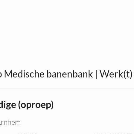
 Medische banenbank | Werk(t) i
ige (oproep)
Arnhem