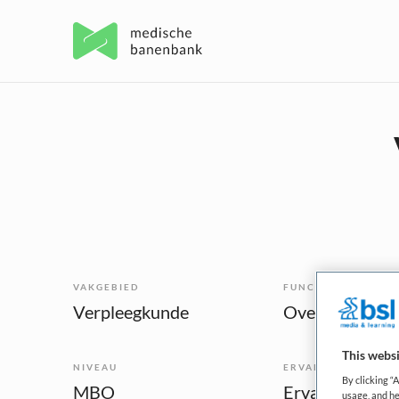
VAKGEBIED
FUNCTIE
Verpleegkunde
This websi
NIVEAU
ERVARING
By clicking “
MBO
Ervaren
usage, and he