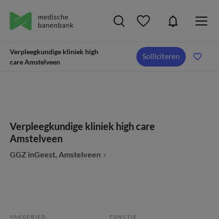
Verpleegkundige kliniek high
Solliciteren
care Amstelveen
Verpleegkundige kliniek high care
Amstelveen
GGZ inGeest, Amstelveen
VAKGEBIED
FUNCTIE