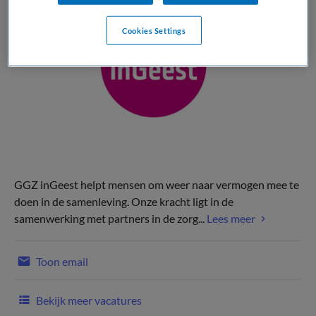
Cookies Settings
GGZ inGeest helpt mensen om weer naar vermogen mee te
doen in de samenleving. Onze kracht ligt in de
samenwerking met partners in de zorg...
Lees meer
Toon email
Bekijk meer vacatures