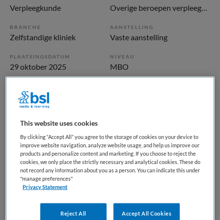
Verpleegkunde
Overige beroepen verpleegkunde
BRANCHE
AANSTELLING
Zelfstandige kliniek
Vaste aanstelling
PLAATSINGSDATUM
NIVEAU
29 oktober 2025
MBO
ERVARING
DIENSTVERBAND
Ervaren
Fulltime
This website uses cookies
Vacature niet beschikbaar
By clicking “Accept All” you agree to the storage of cookies on your device to
improve website navigation, analyze website usage, and help us improve our
Deze vacature Verpleegkundige kliniek high care
products and personalize content and marketing. If you choose to reject the
Amstelveen bij GGZ inGeest is niet meer actueel. Hieronder
cookies, we only place the strictly necessary and analytical cookies. These do
not record any information about you as a person. You can indicate this under
staan enkele vergelijkbare vacatures die voor u wellicht
"manage preferences"
interessant zijn.
Privacy Statement
Reject All
Accept All Cookies