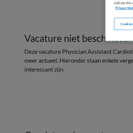
indicate thi
Privacy Sta
Cookies
Vacature niet beschikbaar
Deze vacature Physician Assistant Cardiot
meer actueel. Hieronder staan enkele verge
interessant zijn.