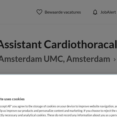
Bewaarde vacatures
JobAlert
Assistant Cardiothoracal
Amsterdam UMC, Amsterdam
BRANCHE
AANSTELLING
tant
Ziekenhuis
te uses cookies
Accept All” you agree to the storage of cookies on your device to improve website navigation, 
DIENSTVERBAND
lp us improve our products and personalize content and marketing. If you choose to reject the 
Fulltime
ictly necessary and analytical cookies. These do not record any information about you as a pers