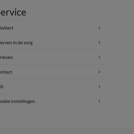
ervice
bAlert
rven in de zorg
rieven
ontact
SS
okie instellingen