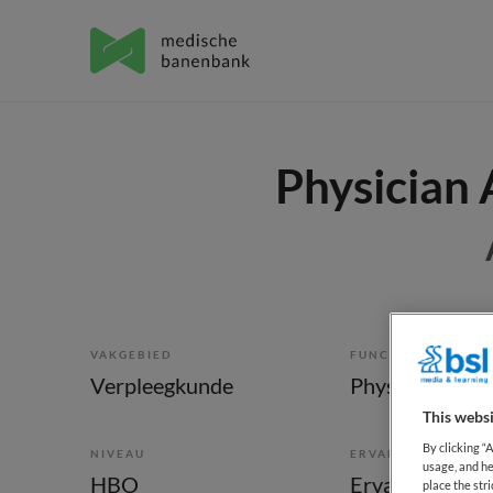
Physician 
VAKGEBIED
FUNCTIE
Verpleegkunde
Physician assis
This websi
By clicking “
NIVEAU
ERVARING
usage, and he
HBO
Ervaren
place the str