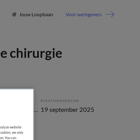
Jouw Loopbaan
Voor werkgevers
e chirurgie
PLAATSINGSDATUM
Tijdelijk met uitzicht op vast
19 september 2025
analyze website
cookies, we only
on. You can