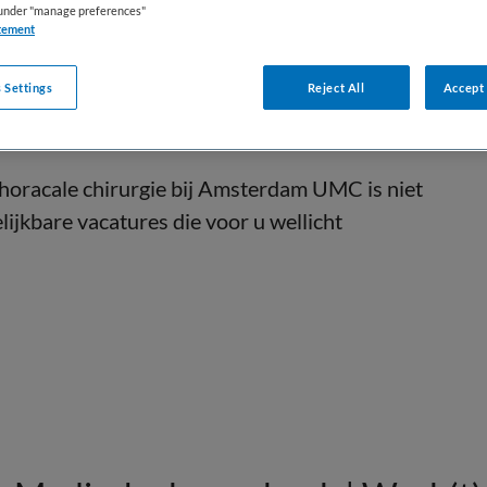
s under "manage preferences"
tement
 Settings
Reject All
Accept 
horacale chirurgie bij Amsterdam UMC is niet
lijkbare vacatures die voor u wellicht