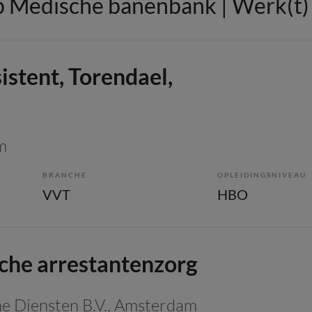
 Medische banenbank | Werk(t) i
istent, Torendael,
m
BRANCHE
OPLEIDINGSNIVEAU
VVT
HBO
he arrestantenzorg
e Diensten B.V.
, Amsterdam