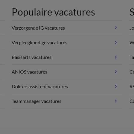
Populaire vacatures
S
Verzorgende IG vacatures
Jo
Verpleegkundige vacatures
We
Basisarts vacatures
Ta
ANIOS vacatures
C
Doktersassistent vacatures
R
Teammanager vacatures
Co