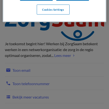
Cookies Settings
Je toekomst begint hier! Werken bij ZorgSaam betekent
werken in een netwerkorganisatie: de zorg in de regio
optimaal organiseren, zodat...
Lees meer
Toon email
Toon telefoonnummer
Bekijk meer vacatures