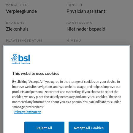
VAKGEBIED
FUNCTIE
Verpleegkunde
Physician assistant
BRANCHE
AANSTELLING
Ziekenhuis
Niet nader bepaald
PLAATSINGSDATUM
NIVEAU
18 april 2026
HBO
ERVARING
DIENSTVERBAND
Ervaren
Niet nader bepaald
This website uses cookies
By clicking “Accept All” you agree to the storage of cookies on your device to
Vacature niet beschikbaar
improve website navigation, analyze website usage, and help us improve our
products and personalize content and marketing. If you choose to reject the
Deze vacature Physician Assistant of Verpleegkundig
cookies, we only place the strictly necessary and analytical cookies. These do
not record any information about you as a person. You can indicate this under
Specialist Geriatrie bij ZorgSaam-Zeeuws Vlaanderen is
"manage preferences"
niet meer actueel. Hieronder staan enkele vergelijkbare
Privacy Statement
vacatures die voor u wellicht interessant zijn.
Reject All
Accept All Cookies