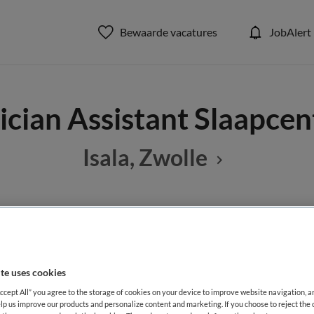
Bewaarde vacatures
JobAlert
ician Assistant Slaapce
Isala, Zwolle
BRANCHE
AANSTELLING
tant
Ziekenhuis
Vaste aanste
te uses cookies
DIENSTVERBAND
Accept All” you agree to the storage of cookies on your device to improve website navigation, 
lp us improve our products and personalize content and marketing. If you choose to reject the 
aald
Fulltime