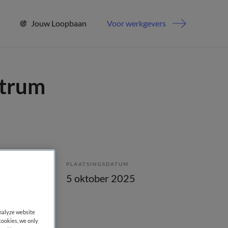
Jouw Loopbaan
Voor werkgevers
ntrum
PLAATSINGSDATUM
lling
5 oktober 2025
analyze website
cookies, we only