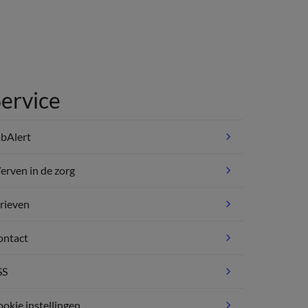
ervice
bAlert
rven in de zorg
rieven
ontact
SS
okie instellingen