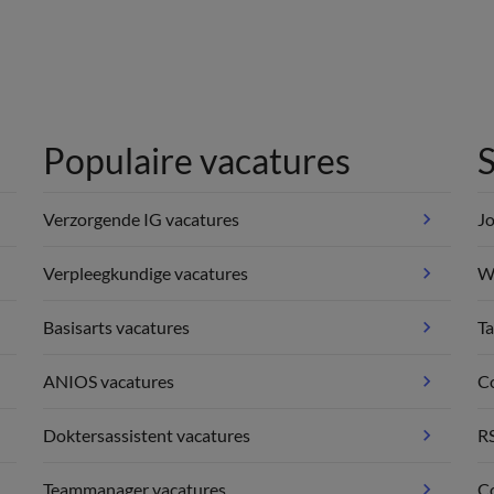
Populaire vacatures
S
Verzorgende IG vacatures
Jo
Verpleegkundige vacatures
We
Basisarts vacatures
Ta
ANIOS vacatures
C
Doktersassistent vacatures
R
Teammanager vacatures
Co