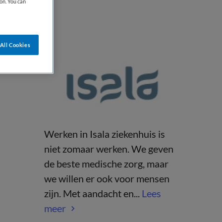
on. You can
All Cookies
Werken in Isala ziekenhuis is
niet zomaar werken. We geven
de beste medische zorg, maar
we willen er ook voor mensen
zijn. Met aandacht en...
Lees
meer