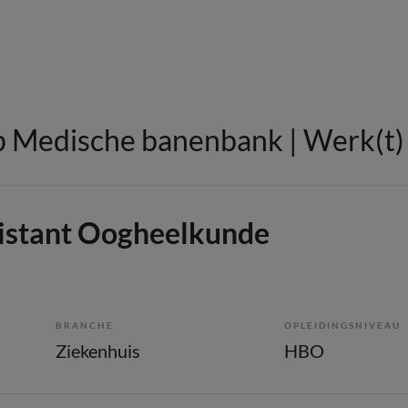
 Medische banenbank | Werk(t) i
sistant Oogheelkunde
BRANCHE
OPLEIDINGSNIVEAU
Ziekenhuis
HBO