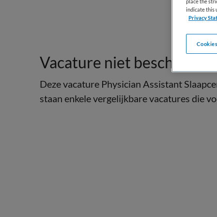
place the str
indicate thi
Privacy Sta
Cookies
Vacature niet beschikbaar
Deze vacature Physician Assistant Slaapcen
staan enkele vergelijkbare vacatures die voo