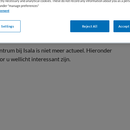
ictly necessary and analytical cookies. These do not record any information about you as a pers
s under "manage preferences"
tement
 Settings
Reject All
Accept 
trum bij Isala is niet meer actueel. Hieronder
r u wellicht interessant zijn.