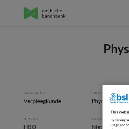
Phys
VAKGEBIED
FUNCTIE
Verpleegkunde
Physician assis
This websi
NIVEAU
ERVARING
By clicking “
usage, and he
HBO
Niet nader bep