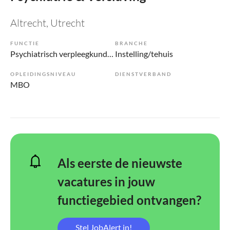
Altrecht
, Utrecht
FUNCTIE
BRANCHE
Psychiatrisch verpleegkundige
Instelling/tehuis
OPLEIDINGSNIVEAU
DIENSTVERBAND
MBO
Als eerste de nieuwste
vacatures in jouw
functiegebied ontvangen?
Stel JobAlert in!