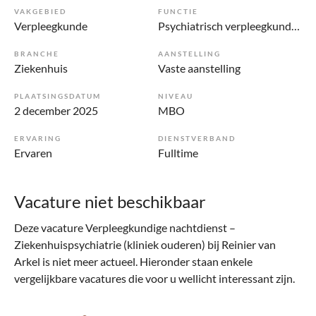
VAKGEBIED
FUNCTIE
Verpleegkunde
Psychiatrisch verpleegkundige
BRANCHE
AANSTELLING
Ziekenhuis
Vaste aanstelling
PLAATSINGSDATUM
NIVEAU
2 december 2025
MBO
ERVARING
DIENSTVERBAND
Ervaren
Fulltime
Vacature niet beschikbaar
Deze vacature Verpleegkundige nachtdienst –
Ziekenhuispsychiatrie (kliniek ouderen) bij Reinier van
Arkel is niet meer actueel. Hieronder staan enkele
vergelijkbare vacatures die voor u wellicht interessant zijn.