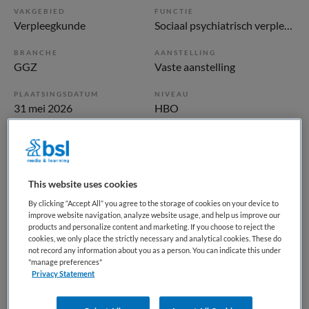
VAKGEBIED
FUNCTIE
Verpleegkunde
Sociaal psychiatrisch verpleegkundige
BRANCHE
AANSTELLING
GGZ
Vaste aanstelling
PLAATSINGSDATUM
NIVEAU
31 mei 2026
HBO
ERVARING
DIENSTVERBAND
Starter
Fulltime
This website uses cookies
Vacature niet beschikbaar
By clicking “Accept All” you agree to the storage of cookies on your device to
improve website navigation, analyze website usage, and help us improve our
Deze vacature Sociaal Psychiatrisch Verpleegkundige - Poli
products and personalize content and marketing. If you choose to reject the
ouderenpsychiatrie bij GGz Centraal is niet meer actueel.
cookies, we only place the strictly necessary and analytical cookies. These do
not record any information about you as a person. You can indicate this under
Hieronder staan enkele vergelijkbare vacatures die voor u
"manage preferences"
wellicht interessant zijn.
Privacy Statement