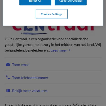
Reject All
Accept All Cookies
Cookies Settings
GGz Centraal is een organisatie voor specialistische
geestelijke gezondheidszorg in het midden van het land. Wij
behandelen, begeleiden en...
Lees meer
Toon email
Toon telefoonnummer
Bekijk meer vacatures
Gerelateerde vacatures op Medische