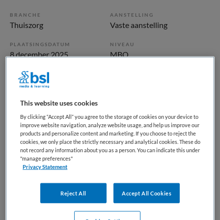
BRANCHE
AANSTELLING
Thuiszorg
Vaste aanstelling
PLAATSINGSDATUM
NIVEAU
8 december 2025
MBO
ERVARING
DIENSTVERBAND
Ervaren
Parttime
This website uses cookies
Vacature niet beschikbaar
By clicking “Accept All” you agree to the storage of cookies on your device to
improve website navigation, analyze website usage, and help us improve our
products and personalize content and marketing. If you choose to reject the
Deze vacature Verpleegkundige Thuiszorg Noord bij Samen
cookies, we only place the strictly necessary and analytical cookies. These do
is niet meer actueel. Hieronder staan enkele vergelijkbare
not record any information about you as a person. You can indicate this under
vacatures die voor u wellicht interessant zijn.
"manage preferences"
Privacy Statement
Reject All
Accept All Cookies