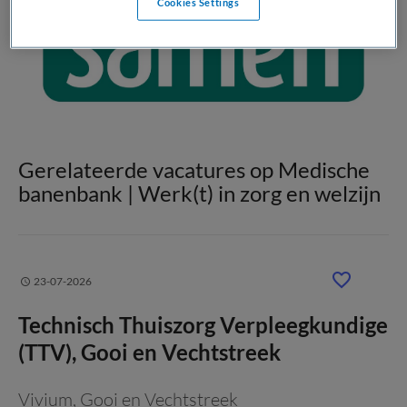
Cookies Settings
Gerelateerde vacatures op Medische
banenbank | Werk(t) in zorg en welzijn
23-07-2026
Technisch Thuiszorg Verpleegkundige
(TTV), Gooi en Vechtstreek
Vivium
, Gooi en Vechtstreek