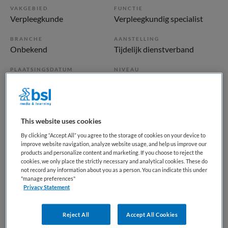
VAKGEBIED
FUNCTIE
Verpleegkunde
Verpleegkundig specialist
BRANCHE
AANSTELLING
Onbekend
Tijdelijk dienstverband
PLAATSINGSDATUM
NIVEAU
28 mei 2026
HBO
ERVARING
DIENSTVERBAND
Starter
Fulltime
This website uses cookies
By clicking “Accept All” you agree to the storage of cookies on your device to
Vacature niet beschikbaar
improve website navigation, analyze website usage, and help us improve our
products and personalize content and marketing. If you choose to reject the
cookies, we only place the strictly necessary and analytical cookies. These do
Deze vacature Verpleegkundig Specialist / Physician
not record any information about you as a person. You can indicate this under
Assistant polikliniek Longgeneeskunde bij HagaZiekenhuis
"manage preferences"
Privacy Statement
is niet meer actueel. Hieronder staan enkele vergelijkbare
vacatures die voor u wellicht interessant zijn.
Reject All
Accept All Cookies