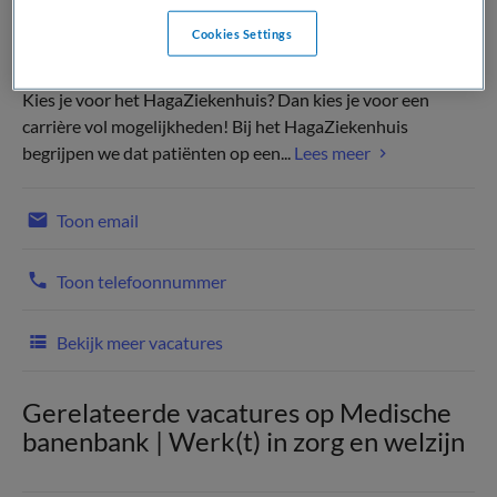
Cookies Settings
Kies je voor het HagaZiekenhuis? Dan kies je voor een
carrière vol mogelijkheden! Bij het HagaZiekenhuis
begrijpen we dat patiënten op een...
Lees meer
Toon email
Toon telefoonnummer
Bekijk meer vacatures
Gerelateerde vacatures op Medische
banenbank | Werk(t) in zorg en welzijn