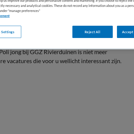
lp us improve our products and personalize content and marketing. If you choose to reject the 
ictly necessary and analytical cookies. These do not record any information about you as a pers
s under "manage preferences"
tement
 Settings
Reject All
Accept 
Poli jong bij GGZ Rivierduinen is niet meer
e vacatures die voor u wellicht interessant zijn.