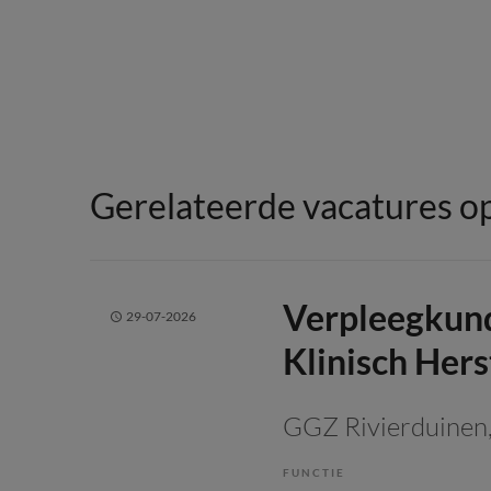
Gerelateerde vacatures op
Verpleegkundi
29-07-2026
Klinisch Her
GGZ Rivierduinen
FUNCTIE