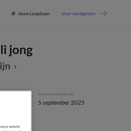
Jouw Loopbaan
Voor werkgevers
li jong
ijn
PLAATSINGSDATUM
lling
5 september 2025
analyze website