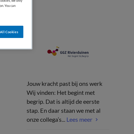
cookies, we only
on. You can
All Cookies
Jouw kracht past bij ons werk
Wij vinden: Het begint met
begrip. Dat is altijd de eerste
stap. En daar staan we met al
onze collega’s...
Lees meer