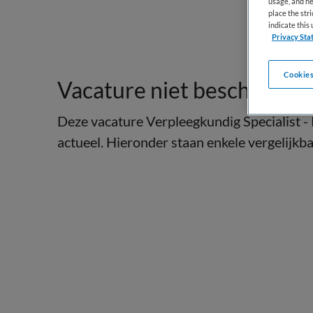
usage, and he
place the str
indicate thi
Privacy Sta
Cookies
Vacature niet beschikbaar
Deze vacature Verpleegkundig Specialist - 
actueel. Hieronder staan enkele vergelijkbar