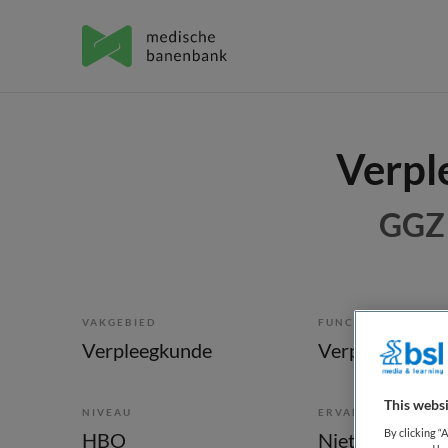
Verple
GGZ 
VAKGEBIED
FUNCTIE
Verpleegkunde
Verpleegkundig
This websi
NIVEAU
ERVARING
By clicking “
HBO
Niet nader bep