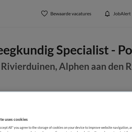
Bewaarde vacatures
JobAlert
egkundig Specialist - Po
Rivierduinen, Alphen aan den R
BRANCHE
AANSTELLING
 specialist
Zelfstandige kliniek
Vaste aanste
te uses cookies
DIENSTVERBAND
Accept All” you agree to the storage of cookies on your device to improve website navigation, 
aald
Niet nader bepaald