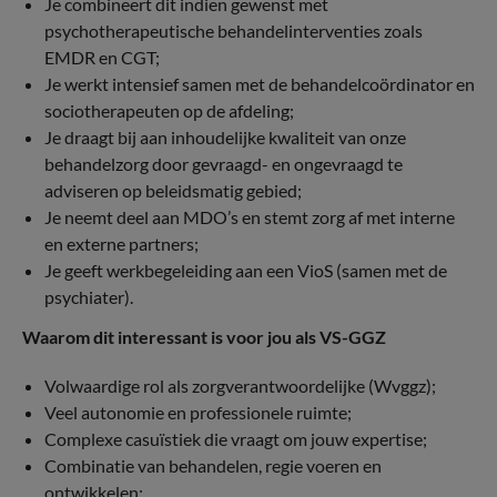
Je combineert dit indien gewenst met
psychotherapeutische behandelinterventies zoals
EMDR en CGT;
Je werkt intensief samen met de behandelcoördinator en
sociotherapeuten op de afdeling;
Je draagt bij aan inhoudelijke kwaliteit van onze
behandelzorg door gevraagd- en ongevraagd te
adviseren op beleidsmatig gebied;
Je neemt deel aan MDO’s en stemt zorg af met interne
en externe partners;
Je geeft werkbegeleiding aan een VioS (samen met de
psychiater).
Waarom dit interessant is voor jou als VS-GGZ
Volwaardige rol als zorgverantwoordelijke (Wvggz);
Veel autonomie en professionele ruimte;
Complexe casuïstiek die vraagt om jouw expertise;
Combinatie van behandelen, regie voeren en
ontwikkelen;