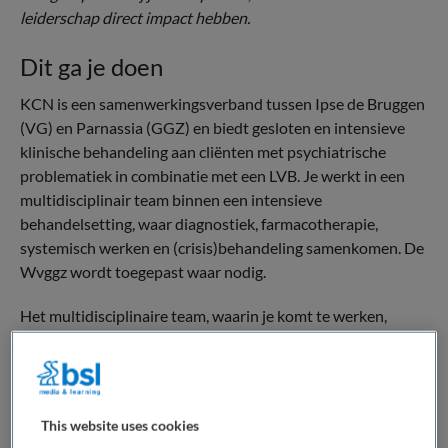
leiderschap direct impact hebben.
Dit ga je doen
KCN is een samenwerkingsverband tussen Ipse de Bruggen
(VG) en Parnassia (GGZ) en biedt gesloten en intensieve
klinische behandeling aan cliënten met psychiatrische
problematiek in combinatie met een LVB. Je werkt in een
multidisciplinair team binnen een intensieve
behandelsetting, waar diagnostiek, farmacotherapie,
systemisch werken en (crisis)behandeling samenkomen. De
Wvggz wordt toegepast waar nodig.
Het multidisciplinaire team, waarin je komt te werken,
bestaat uit een psychiater, gz-psychologen, verpleegkundig
specialisten-GGZ, basispsychologen- en orthopedagogen,
sociotherapeuten en vaktherapeuten. Wij hebben ook
opleidingsplekken voor PioG, VioS en AioS.
This website uses cookies