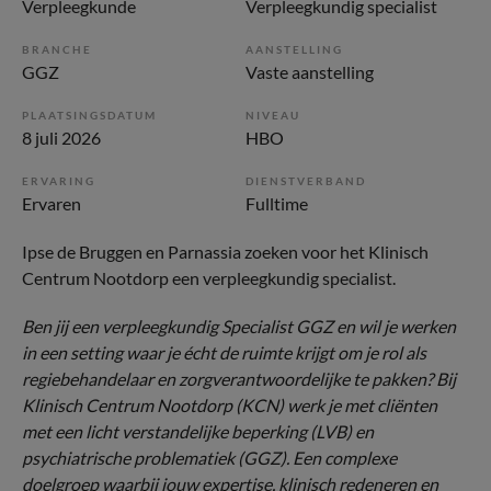
Verpleegkunde
Verpleegkundig specialist
BRANCHE
AANSTELLING
GGZ
Vaste aanstelling
PLAATSINGSDATUM
NIVEAU
8 juli 2026
HBO
ERVARING
DIENSTVERBAND
Ervaren
Fulltime
Ipse de Bruggen en Parnassia zoeken voor het Klinisch
Centrum Nootdorp een verpleegkundig specialist.
Ben jij een verpleegkundig Specialist GGZ en wil je werken
in een setting waar je écht de ruimte krijgt om je rol als
regiebehandelaar en zorgverantwoordelijke te pakken? Bij
Klinisch Centrum Nootdorp (KCN) werk je met cliënten
met een licht verstandelijke beperking (LVB) en
psychiatrische problematiek (GGZ). Een complexe
doelgroep waarbij jouw expertise, klinisch redeneren en