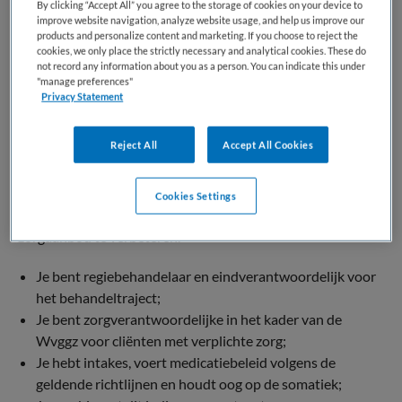
De behandeling vindt plaats binnen het therapeutische
By clicking “Accept All” you agree to the storage of cookies on your device to
improve website navigation, analyze website usage, and help us improve our
klimaat van de verschillende (crisis)zorg- en
products and personalize content and marketing. If you choose to reject the
behandelafdelingen. Voor de medische zorg werken we
cookies, we only place the strictly necessary and analytical cookies. These do
not record any information about you as a person. You can indicate this under
nauw samen met de medische dienst van Ipse de Bruggen,
"manage preferences"
op het terrein.
Privacy Statement
Jouw rol
Reject All
Accept All Cookies
In deze functie heb je een zelfstandige en inhoudelijk
stevige rol. Je bent niet alleen (regie)behandelaar, maar ook
Cookies Settings
zorgverantwoordelijke en helpt onze organisatie en
zorgaanbod te verbeteren.
Je bent regiebehandelaar en eindverantwoordelijk voor
het behandeltraject;
Je bent zorgverantwoordelijke in het kader van de
Wvggz voor cliënten met verplichte zorg;
Je hebt intakes, voert medicatiebeleid volgens de
geldende richtlijnen en houdt oog op de somatiek;