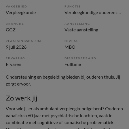
VAKGEBIED
FUNCTIE
Verpleegkunde
Verpleegkundige ouderenzorg
BRANCHE
AANSTELLING
GGZ
Vaste aanstelling
PLAATSINGSDATUM
NIVEAU
9 juli 2026
MBO
ERVARING
DIENSTVERBAND
Ervaren
Fulltime
Ondersteuning en begeleiding bieden bij ouderen thuis. Jij
zorgt ervoor.
Zo werk jij
Voor wie jij er als ambulant verpleegkundige bent? Ouderen
vanaf circa 60 jaar met psychiatrische klachten, vaak in
combinatie met cognitieve of somatische problematiek.