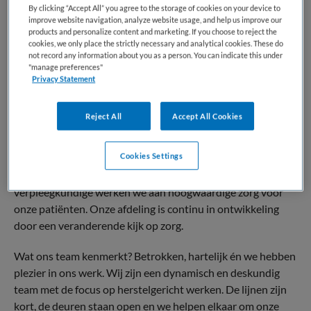
inschatten van zorg opschaling/afschaling in de
By clicking “Accept All” you agree to the storage of cookies on your device to
thuissituatie.
improve website navigation, analyze website usage, and help us improve our
products and personalize content and marketing. If you choose to reject the
samenwerken met diverse disciplines op de polikliniek
cookies, we only place the strictly necessary and analytical cookies. These do
en meedraaien in de bureaudienst.
not record any information about you as a person. You can indicate this under
"manage preferences"
Samen bieden wij specialistische ambulante zorg met een
Privacy Statement
multidisciplinaire benadering, gericht op herstel, zelfregie
en kwaliteit van leven.
Reject All
Accept All Cookies
Jouw team
Cookies Settings
Jouw nieuwe collega’s van polikliniek Ouderen kijken
ernaar uit om je te ontmoeten. Samen met jou als ambulant
verpleegkundige werken we aan hoogwaardige zorg voor
onze patiënten. Onze afdeling is continu in ontwikkeling
door een veranderende kijk op zorg.
Wat ons team kenmerkt? Betrokken, hartelijk én we hebben
plezier in ons werk. Wij zijn een dynamisch en deskundig
team met de focus op herstelgericht werken. De lijnen zijn
kort, de deuren staan open en we helpen elkaar om onze