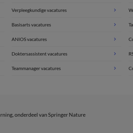
Verpleegkundige vacatures
We
Basisarts vacatures
Ta
ANIOS vacatures
C
Doktersassistent vacatures
R
Teammanager vacatures
Co
rning
, onderdeel van
Springer Nature