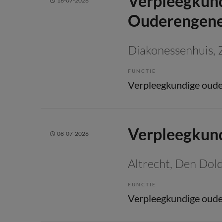
Verpleegkun
16-07-2026
Ouderengene
Diakonessenhuis
, 
FUNCTIE
Verpleegkund
08-07-2026
Altrecht
, Den Dol
FUNCTIE