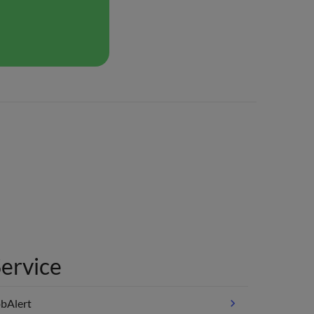
ervice
bAlert