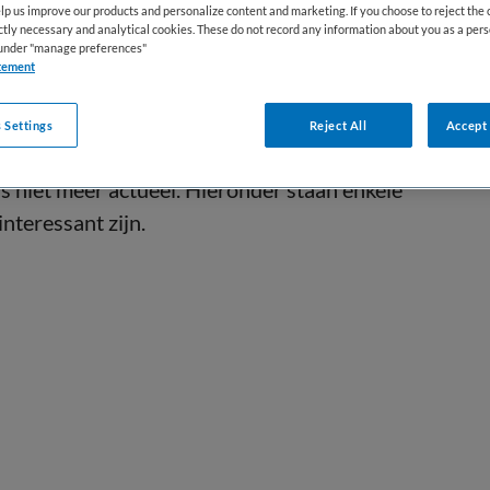
lp us improve our products and personalize content and marketing. If you choose to reject the 
ictly necessary and analytical cookies. These do not record any information about you as a pers
s under "manage preferences"
tement
 Settings
Reject All
Accept 
 niet meer actueel. Hieronder staan enkele
interessant zijn.