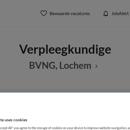
Bewaarde vacatures
JobAlert
Verpleegkundige
BVNG, Lochem
BRANCHE
AANSTELLING
Verpleegkundige ouderenzorg
Thuiszorg
Detachering
te uses cookies
DIENSTVERBAND
aald
Niet nader bepaald
Accept All” you agree to the storage of cookies on your device to improve website navigation, 