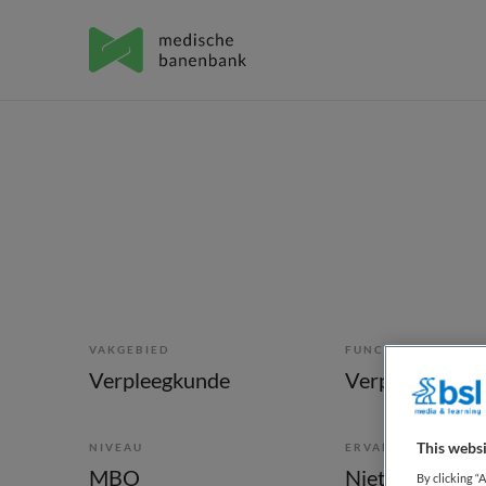
VAKGEBIED
FUNCTIE
Verpleegkunde
This websi
NIVEAU
ERVARING
MBO
Niet nader bep
By clicking “