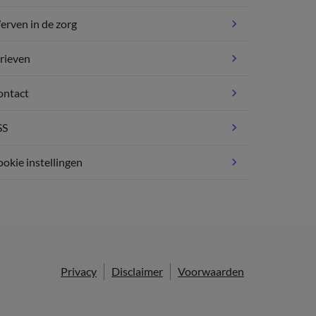
rven in de zorg
rieven
ontact
SS
okie instellingen
Privacy
Disclaimer
Voorwaarden