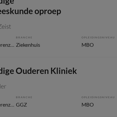
dige
eskunde oproep
Zeist
BRANCHE
OPLEIDINGSNIVEAU
Verpleegkundige ouderenzorg
Ziekenhuis
MBO
ige Ouderen Kliniek
der
BRANCHE
OPLEIDINGSNIVEAU
Verpleegkundige ouderenzorg
GGZ
MBO