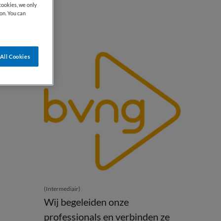
cookies, we only
on. You can
All Cookies
(Intermediair)
Wij begeleiden onze
professionals en verbinden ze