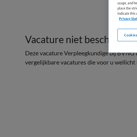
usage, and he
place the str
indicate thi
Privacy Sta
Cookies
Vacature niet beschikbaar
Deze vacature Verpleegkundige bij BVNG is
vergelijkbare vacatures die voor u wellicht 