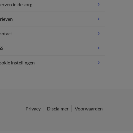
rven in de zorg
rieven
ontact
SS
okie instellingen
Privacy
Disclaimer
Voorwaarden