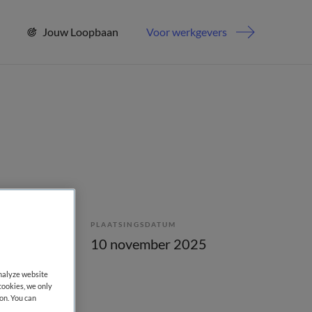
Jouw Loopbaan
Voor werkgevers
PLAATSINGSDATUM
lling
10 november 2025
analyze website
cookies, we only
on. You can