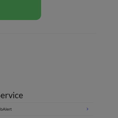
ervice
bAlert