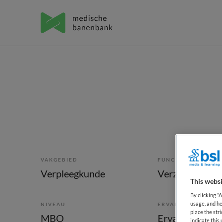
VAKGEBIED
FUNCTIE
Verpleegkunde
Verzorgende I
This websi
By clicking “
usage, and he
NIVEAU
ERVARING
place the str
MBO
Ervaren
indicate thi