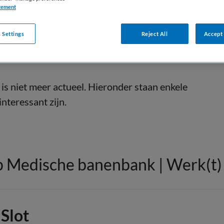
tement
 Settings
Reject All
Accept 
is niet meer actueel. Hieronder staan enkele
interessant zijn.
 Medische banenbank | Werk(t) i
Slot