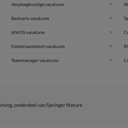
Verpleegkundige vacatures
We
Basisarts vacatures
Ta
ANIOS vacatures
C
Doktersassistent vacatures
R
Teammanager vacatures
Co
rning
, onderdeel van
Springer Nature