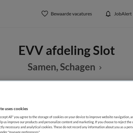
Bewaarde vacatures
JobAlert
EVV afdeling Slot
Samen, Schagen
BRANCHE
AANSTELLING
G
Verpleeghuis
Vaste aanste
te uses cookies
Accept All” you agree to the storage of cookies on your device to improve website navigation, 
lp us improve our products and personalize content and marketing. If you choose to reject the 
DIENSTVERBAND
ictly necessary and analytical cookies. These do not record any information about you as a pers
Parttime
s under "manage preferences"