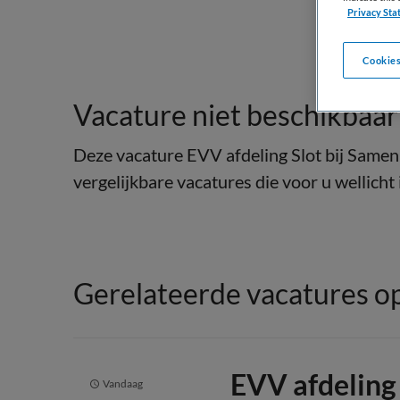
Privacy Sta
Cookies
Vacature niet beschikbaar
Deze vacature EVV afdeling Slot bij Samen 
vergelijkbare vacatures die voor u wellicht 
Gerelateerde vacatures op
EVV afdeling 
Vandaag