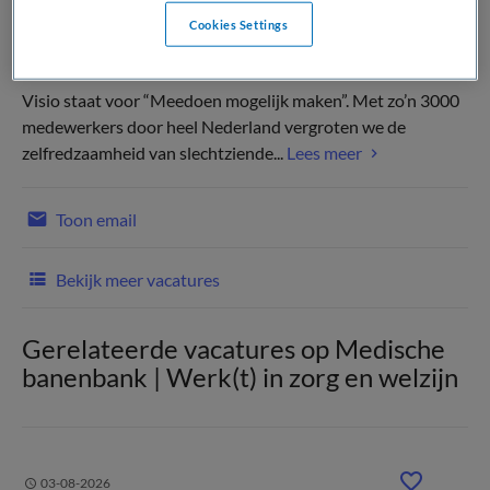
Cookies Settings
Visio staat voor “Meedoen mogelijk maken”. Met zo’n 3000
medewerkers door heel Nederland vergroten we de
zelfredzaamheid van slechtziende...
Lees meer
Toon email
Bekijk meer vacatures
Gerelateerde vacatures op Medische
banenbank | Werk(t) in zorg en welzijn
03-08-2026