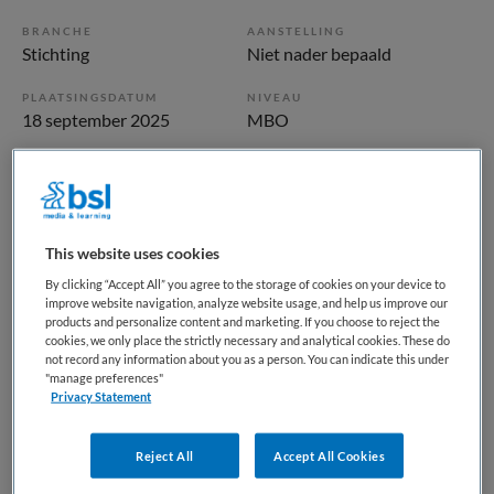
BRANCHE
AANSTELLING
Stichting
Niet nader bepaald
PLAATSINGSDATUM
NIVEAU
18 september 2025
MBO
ERVARING
DIENSTVERBAND
Niet nader bepaald
Fulltime
This website uses cookies
Vacature niet beschikbaar
By clicking “Accept All” you agree to the storage of cookies on your device to
Deze vacature Leerling Verzorgende IG bij Koninklijke Visio
improve website navigation, analyze website usage, and help us improve our
products and personalize content and marketing. If you choose to reject the
is niet meer actueel. Hieronder staan enkele vergelijkbare
cookies, we only place the strictly necessary and analytical cookies. These do
vacatures die voor u wellicht interessant zijn.
not record any information about you as a person. You can indicate this under
"manage preferences"
Privacy Statement
Reject All
Accept All Cookies