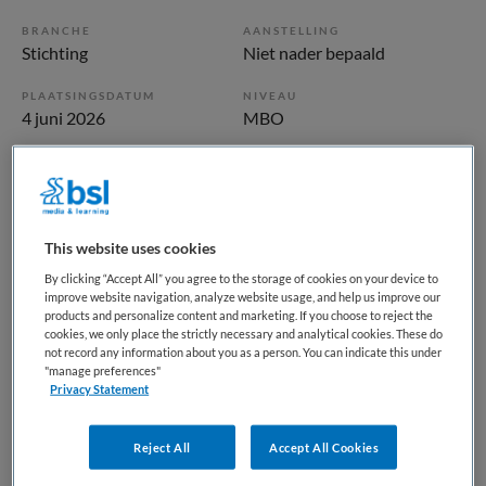
BRANCHE
AANSTELLING
Stichting
Niet nader bepaald
PLAATSINGSDATUM
NIVEAU
4 juni 2026
MBO
ERVARING
DIENSTVERBAND
Niet nader bepaald
Fulltime
This website uses cookies
Vacature niet beschikbaar
By clicking “Accept All” you agree to the storage of cookies on your device to
Deze vacature Leerling Verzorgende IG (BBL) bij
improve website navigation, analyze website usage, and help us improve our
products and personalize content and marketing. If you choose to reject the
Koninklijke Visio is niet meer actueel. Hieronder staan
cookies, we only place the strictly necessary and analytical cookies. These do
enkele vergelijkbare vacatures die voor u wellicht
not record any information about you as a person. You can indicate this under
"manage preferences"
interessant zijn.
Privacy Statement
Reject All
Accept All Cookies