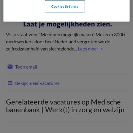
Cookies Settings
Visio staat voor “Meedoen mogelijk maken”. Met zo’n 3000
medewerkers door heel Nederland vergroten we de
zelfredzaamheid van slechtziende...
Lees meer
Toon email
Bekijk meer vacatures
Gerelateerde vacatures op Medische
banenbank | Werk(t) in zorg en welzijn