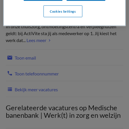
Cookies Settings
In onze thuiszorg, ontmoetingscentra en verpleeghuizen
geldt: bij ActiVite sta jij als medewerker op 1. Jij kiest het
werk dat...
Lees meer
Toon email
Toon telefoonnummer
Bekijk meer vacatures
Gerelateerde vacatures op Medische
banenbank | Werk(t) in zorg en welzijn