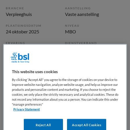
BRANCHE
AANSTELLING
Verpleeghuis
Vaste aanstelling
PLAATSINGSDATUM
NIVEAU
24 oktober 2025
MBO
ERVARING
DIENSTVERBAND
Ervaren
Parttime
Vacature niet beschikbaar
This website uses cookies
Deze vacature Verzorgende IG | nacht | Rijnzate bij ActiVite
By clicking “Accept All” you agree to the storage of cookies on your device to
improve website navigation, analyze website usage, and help us improve our
is niet meer actueel. Hieronder staan enkele vergelijkbare
products and personalize content and marketing. If you choose to reject the
vacatures die voor u wellicht interessant zijn.
cookies, we only place the strictly necessary and analytical cookies. These do
not record any information about you as a person. You can indicate this under
"manage preferences"
Privacy Statement
Reject All
Accept All Cookies