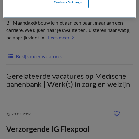
Cookies Settings
(Recruiter)
Bij Maandag® bouw je niet aan een baan, maar aan een
carrière. We kijken naar je kwaliteiten, luisteren naar wat jij
belangrijk vindt in...
Lees meer
Bekijk meer vacatures
Gerelateerde vacatures op Medische
banenbank | Werk(t) in zorg en welzijn
28-07-2026
Verzorgende IG Flexpool