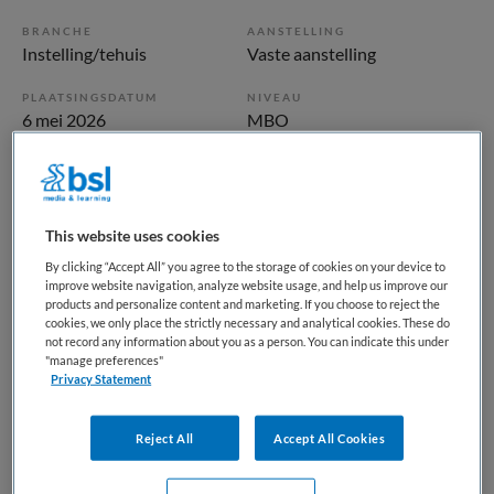
BRANCHE
AANSTELLING
Instelling/tehuis
Vaste aanstelling
PLAATSINGSDATUM
NIVEAU
6 mei 2026
MBO
ERVARING
DIENSTVERBAND
Ervaren
Niet nader bepaald
This website uses cookies
Vacature niet beschikbaar
By clicking “Accept All” you agree to the storage of cookies on your device to
improve website navigation, analyze website usage, and help us improve our
Deze vacature Verzorgende IG | NAH-zorg bij Maandag is
products and personalize content and marketing. If you choose to reject the
cookies, we only place the strictly necessary and analytical cookies. These do
niet meer actueel. Hieronder staan enkele vergelijkbare
not record any information about you as a person. You can indicate this under
vacatures die voor u wellicht interessant zijn.
"manage preferences"
Privacy Statement
Reject All
Accept All Cookies