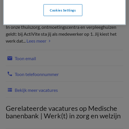
Cookies Settings
In onze thuiszorg, ontmoetingscentra en verpleeghuizen
geldt: bij ActiVite sta jij als medewerker op 1. Jij kiest het
werk dat...
Lees meer
Toon email
Toon telefoonnummer
Bekijk meer vacatures
Gerelateerde vacatures op Medische
banenbank | Werk(t) in zorg en welzijn