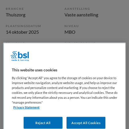
BRANCHE
AANSTELLING
Thuiszorg
Vaste aanstelling
PLAATSINGSDATUM
NIVEAU
14 oktober 2025
MBO
ERVARING
DIENSTVERBAND
Ervaren
Parttime
Vacature niet beschikbaar
This website uses cookies
By clicking “Accept All” you agree to the storage of cookies on your device to
Deze vacature Verzorgende IG | Thuiszorg | Leiden Noord
improve website navigation, analyze website usage, and help us improve our
bij ActiVite is niet meer actueel. Hieronder staan enkele
products and personalize content and marketing. If you choose to reject the
cookies, we only place the strictly necessary and analytical cookies. These do
vergelijkbare vacatures die voor u wellicht interessant zijn.
not record any information about you as a person. You can indicate this under
"manage preferences"
Privacy Statement
Reject All
Accept All Cookies