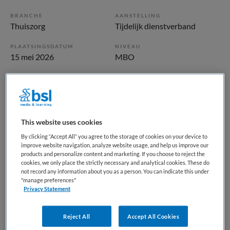
BRANCHE
AANSTELLING
Thuiszorg
Tijdelijk dienstverband
PLAATSINGSDATUM
NIVEAU
15 mei 2026
MBO
ERVARING
DIENSTVERBAND
Starter
Parttime
Vacature niet beschikbaar
This website uses cookies
By clicking “Accept All” you agree to the storage of cookies on your device to
Deze vacature Verzorgende IG | Thuiszorg | Leiderdorp bij
improve website navigation, analyze website usage, and help us improve our
ActiVite is niet meer actueel. Hieronder staan enkele
products and personalize content and marketing. If you choose to reject the
cookies, we only place the strictly necessary and analytical cookies. These do
vergelijkbare vacatures die voor u wellicht interessant zijn.
not record any information about you as a person. You can indicate this under
"manage preferences"
Privacy Statement
Reject All
Accept All Cookies