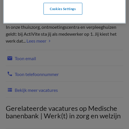
Cookies Settings
In onze thuiszorg, ontmoetingscentra en verpleeghuizen
geldt: bij ActiVite sta jij als medewerker op 1. Jij kiest het
werk dat...
Lees meer
Toon email
Toon telefoonnummer
Bekijk meer vacatures
Gerelateerde vacatures op Medische
banenbank | Werk(t) in zorg en welzijn