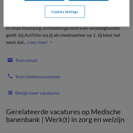
Cookies Settings
In onze thuiszorg, ontmoetingscentra en verpleeghuizen
geldt: bij ActiVite sta jij als medewerker op 1. Jij kiest het
werk dat...
Lees meer
Toon email
Toon telefoonnummer
Bekijk meer vacatures
Gerelateerde vacatures op Medische
banenbank | Werk(t) in zorg en welzijn