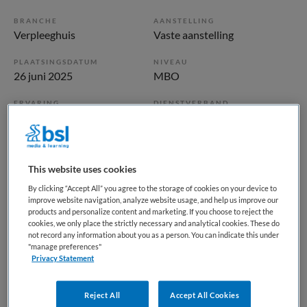
BRANCHE
AANSTELLING
Verpleeghuis
Vaste aanstelling
PLAATSINGSDATUM
NIVEAU
26 juni 2025
MBO
ERVARING
DIENSTVERBAND
Ervaren
Fulltime
Vacature niet beschikbaar
This website uses cookies
Deze vacature Verzorgende IG | Verpleeghuis | Rietveld bij
By clicking “Accept All” you agree to the storage of cookies on your device to
improve website navigation, analyze website usage, and help us improve our
ActiVite is niet meer actueel. Hieronder staan enkele
products and personalize content and marketing. If you choose to reject the
vergelijkbare vacatures die voor u wellicht interessant zijn.
cookies, we only place the strictly necessary and analytical cookies. These do
not record any information about you as a person. You can indicate this under
"manage preferences"
Privacy Statement
Reject All
Accept All Cookies