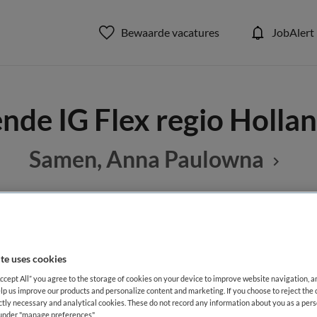
Bewaarde vacatures
JobAlert
nde IG Flex regio Holla
Samen, Anna Paulowna
BRANCHE
AANSTELLING
G
Thuiszorg
Tijdelijk di
te uses cookies
Accept All” you agree to the storage of cookies on your device to improve website navigation, 
lp us improve our products and personalize content and marketing. If you choose to reject the 
DIENSTVERBAND
ictly necessary and analytical cookies. These do not record any information about you as a pers
Uurbasis
s under "manage preferences"