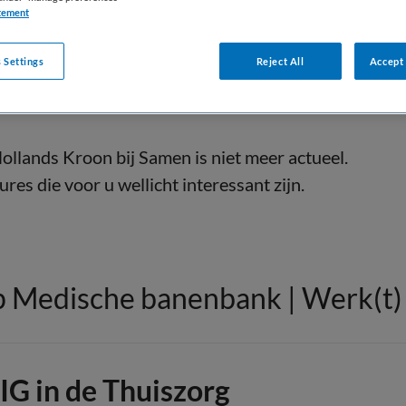
tement
 Settings
Reject All
Accept 
ollands Kroon bij Samen is niet meer actueel.
res die voor u wellicht interessant zijn.
 Medische banenbank | Werk(t) i
IG in de Thuiszorg