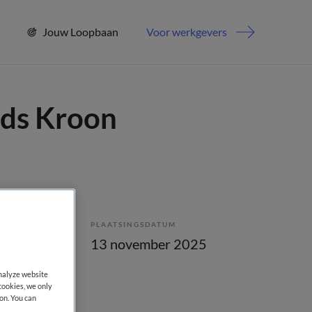
Jouw Loopbaan
Voor werkgevers
nds Kroon
PLAATSINGSDATUM
enstverband
13 november 2025
analyze website
cookies, we only
on. You can