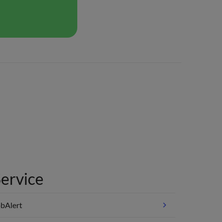
ervice
bAlert