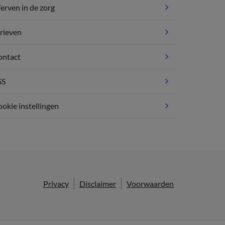
rven in de zorg
rieven
ontact
SS
okie instellingen
Privacy
Disclaimer
Voorwaarden