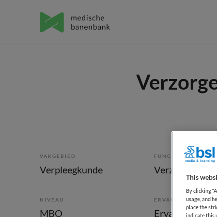
Verzorge
VAKGEBIED
FUNCTIE
Verpleegkunde
Verzorgende I
This websi
By clicking “
usage, and he
NIVEAU
ERVARING
place the str
MBO
Ervaren
indicate thi