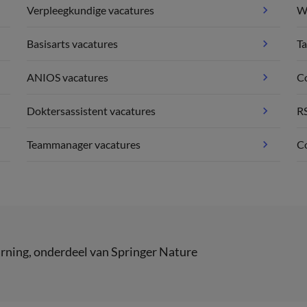
Verpleegkundige vacatures
We
Basisarts vacatures
Ta
ANIOS vacatures
C
Doktersassistent vacatures
R
Teammanager vacatures
Co
rning
, onderdeel van
Springer Nature