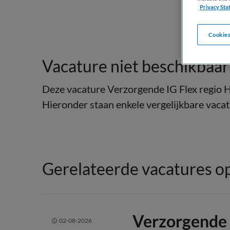
Privacy Sta
Cookies
Vacature niet beschikbaar
Deze vacature Verzorgende IG Flex regio H
Hieronder staan enkele vergelijkbare vacatu
Gerelateerde vacatures op
Verzorgende 
02-08-2026