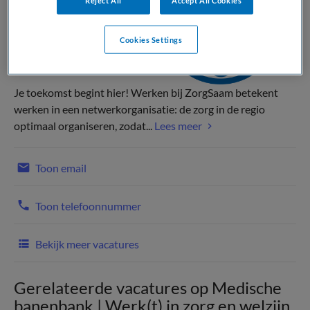
Cookies Settings
Je toekomst begint hier! Werken bij ZorgSaam betekent
werken in een netwerkorganisatie: de zorg in de regio
optimaal organiseren, zodat...
Lees meer
Toon email
Toon telefoonnummer
Bekijk meer vacatures
Gerelateerde vacatures op Medische
banenbank | Werk(t) in zorg en welzijn