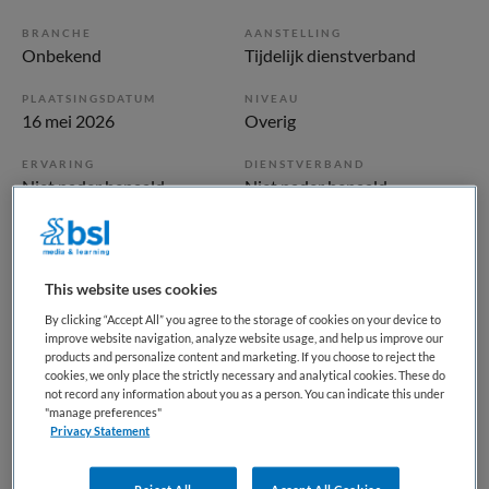
BRANCHE
AANSTELLING
Onbekend
Tijdelijk dienstverband
PLAATSINGSDATUM
NIVEAU
16 mei 2026
Overig
ERVARING
DIENSTVERBAND
Niet nader bepaald
Niet nader bepaald
Vacature niet beschikbaar
This website uses cookies
Deze vacature Verzorgende IG Midden Zeeuws-Vlaanderen
By clicking “Accept All” you agree to the storage of cookies on your device to
bij ZorgSaam-Zeeuws Vlaanderen is niet meer actueel.
improve website navigation, analyze website usage, and help us improve our
Hieronder staan enkele vergelijkbare vacatures die voor u
products and personalize content and marketing. If you choose to reject the
cookies, we only place the strictly necessary and analytical cookies. These do
wellicht interessant zijn.
not record any information about you as a person. You can indicate this under
"manage preferences"
Privacy Statement
Reject All
Accept All Cookies