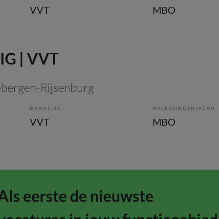
VVT
MBO
IG | VVT
ebergen-Rijsenburg
BRANCHE
OPLEIDINGSNIVEAU
VVT
MBO
Als eerste de nieuwste