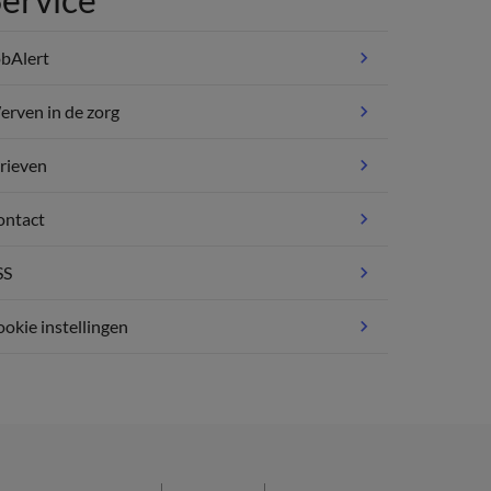
bAlert
rven in de zorg
rieven
ontact
SS
okie instellingen