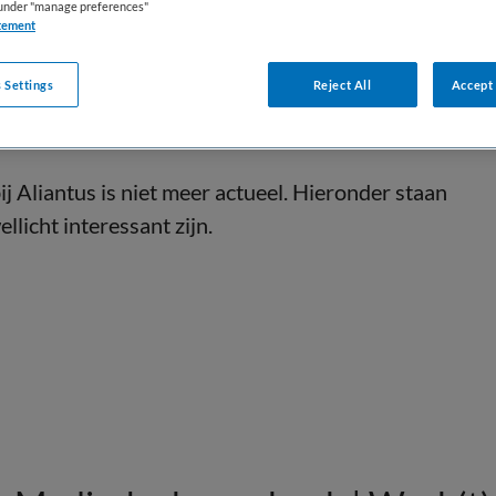
s under "manage preferences"
tement
 Settings
Reject All
Accept 
j Aliantus is niet meer actueel. Hieronder staan
llicht interessant zijn.