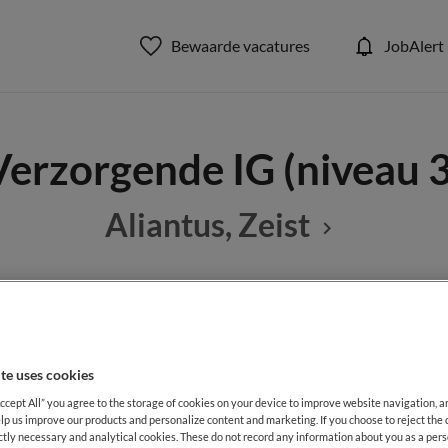
Bewaarde vacatures
JobAlert
Verzorgende IG (niveau 3
Aliantus, Zeist
BRANCHE
AANSTELLING
G
Verpleeghuis
Vaste aanste
te uses cookies
Accept All” you agree to the storage of cookies on your device to improve website navigation, 
DIENSTVERBAND
lp us improve our products and personalize content and marketing. If you choose to reject the 
Parttime
ictly necessary and analytical cookies. These do not record any information about you as a pers