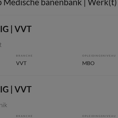
 Medische banenbank | Werk(t) i
IG | VVT
t
BRANCHE
OPLEIDINGSNIVEAU
VVT
MBO
IG | VVT
nik
BRANCHE
OPLEIDINGSNIVEAU