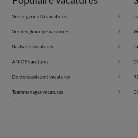
Verzorgende IG vacatures
Jo
Verpleegkundige vacatures
We
Basisarts vacatures
Ta
ANIOS vacatures
C
Doktersassistent vacatures
R
Teammanager vacatures
Co