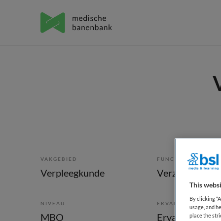
VAKGEBIED
FUNCTIE
Verpleegkunde
Verzorgende I
This websi
By clicking “
NIVEAU
ERVARING
usage, and he
MBO
Ervaren
place the str