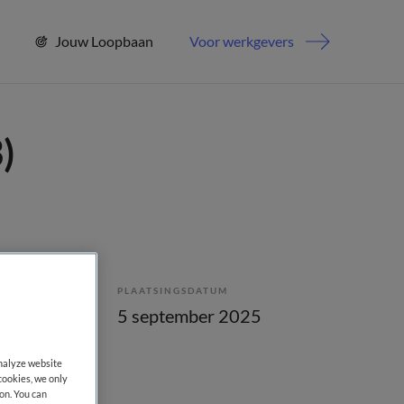
Jouw Loopbaan
Voor werkgevers
)
PLAATSINGSDATUM
lling
5 september 2025
analyze website
cookies, we only
on. You can