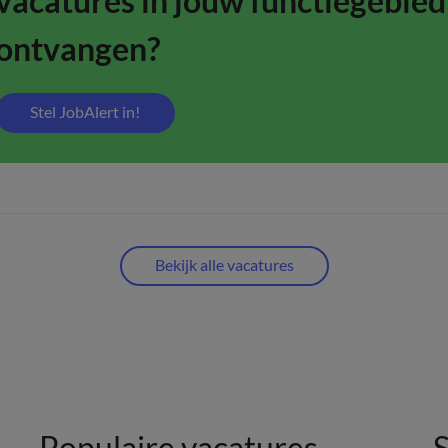
vacatures in jouw functiegebied
ontvangen?
Stel JobAlert in!
Bekijk alle vacatures
Populaire vacatures
S