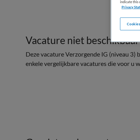
indicate thi
Privacy Sta
Cookies
Vacature niet beschikbaar
Deze vacature Verzorgende IG (niveau 3) bi
enkele vergelijkbare vacatures die voor u we