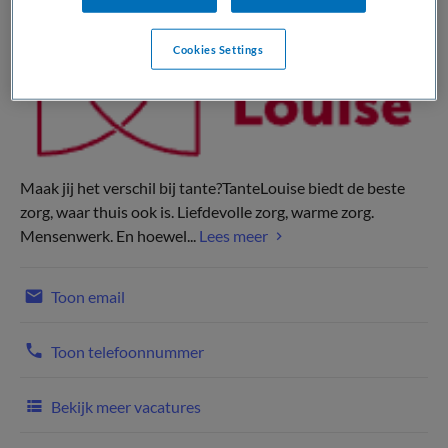
Cookies Settings
Maak jij het verschil bij tante?TanteLouise biedt de beste
zorg, waar thuis ook is. Liefdevolle zorg, warme zorg.
Mensenwerk. En hoewel...
Lees meer
Toon email
Toon telefoonnummer
Bekijk meer vacatures