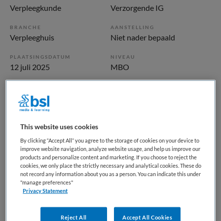
Verpleegkunde
Verzorgende IG
BRANCHE
AANSTELLING
Verpleeghuis
Niet nader bepaald
PLAATSINGSDATUM
NIVEAU
12 juli 2025
MBO
ERVARING
DIENSTVERBAND
Ervaren
Niet nader bepaald
This website uses cookies
Vacature niet beschikbaar
By clicking “Accept All” you agree to the storage of cookies on your device to
Deze vacature Verzorgende IG profiel II (FWG 40) bij
improve website navigation, analyze website usage, and help us improve our
products and personalize content and marketing. If you choose to reject the
tanteLouise bij tanteLouise is niet meer actueel. Hieronder
cookies, we only place the strictly necessary and analytical cookies. These do
staan enkele vergelijkbare vacatures die voor u wellicht
not record any information about you as a person. You can indicate this under
"manage preferences"
interessant zijn.
Privacy Statement
Reject All
Accept All Cookies