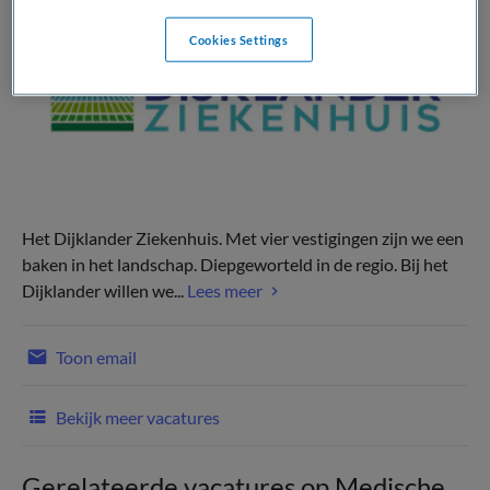
Cookies Settings
Het Dijklander Ziekenhuis. Met vier vestigingen zijn we een
baken in het landschap. Diepgeworteld in de regio. Bij het
Dijklander willen we...
Lees meer
Toon email
Bekijk meer vacatures
Gerelateerde vacatures op Medische