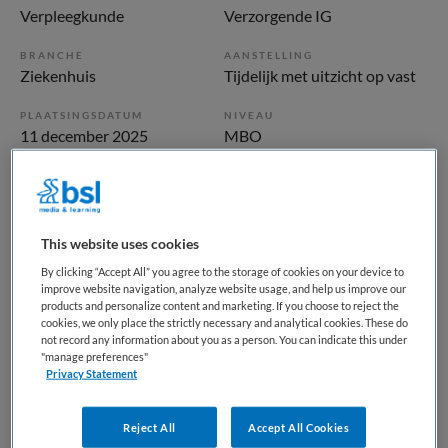
Verpleegkunde
Verzorgende IG
BRANCHE
AANSTELLING
Ziekenhuis
Tijdelijk met uitzicht op vast
PLAATSINGSDATUM
NIVEAU
11 december 2025
MBO
ERVARING
DIENSTVERBAND
Ervaren
Parttime
This website uses cookies
Vacature niet beschikbaar
By clicking “Accept All” you agree to the storage of cookies on your device to
improve website navigation, analyze website usage, and help us improve our
Deze vacature Zorgondersteuner kliniek
products and personalize content and marketing. If you choose to reject the
cookies, we only place the strictly necessary and analytical cookies. These do
Orthopedie/Geriatrie/Trauma bij Dijklander Ziekenhuis is
not record any information about you as a person. You can indicate this under
niet meer actueel. Hieronder staan enkele vergelijkbare
"manage preferences"
vacatures die voor u wellicht interessant zijn.
Privacy Statement
Reject All
Accept All Cookies