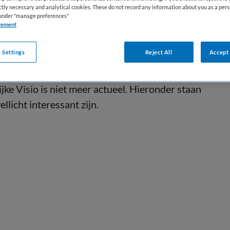
ictly necessary and analytical cookies. These do not record any information about you as a pers
s under "manage preferences"
tement
 Settings
Reject All
Accept 
jke Visio is niet meer actueel. Hieronder staan
llicht interessant zijn.