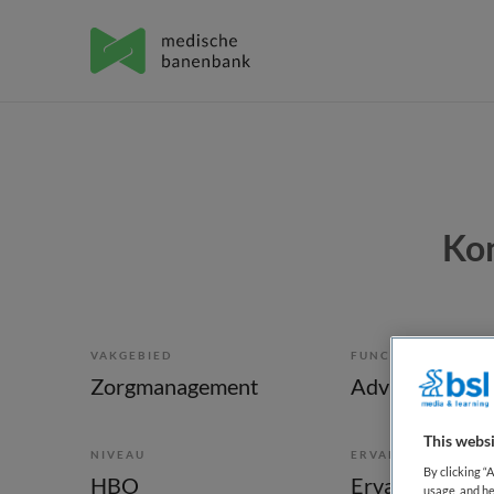
Kon
VAKGEBIED
FUNCTIE
Zorgmanagement
Adviseur
This websi
NIVEAU
ERVARING
By clicking “
HBO
Ervaren
usage, and he