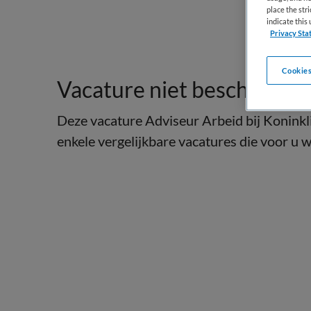
place the str
indicate thi
Privacy Sta
Cookies
Vacature niet beschikbaar
Deze vacature Adviseur Arbeid bij Koninkli
enkele vergelijkbare vacatures die voor u we