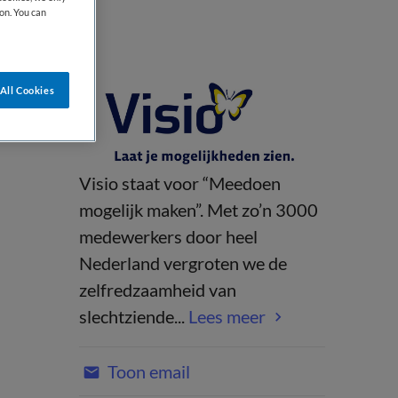
on. You can
All Cookies
Visio staat voor “Meedoen
mogelijk maken”. Met zo’n 3000
medewerkers door heel
Nederland vergroten we de
zelfredzaamheid van
slechtziende...
Lees meer
Toon email