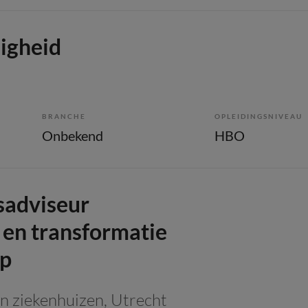
ligheid
BRANCHE
OPLEIDINGSNIVEAU
Onbekend
HBO
sadviseur
g en transformatie
ap
n ziekenhuizen
, Utrecht