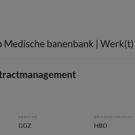
 Medische banenbank | Werk(t) i
ntractmanagement
BRANCHE
OPLEIDINGSNIVEAU
GGZ
HBO