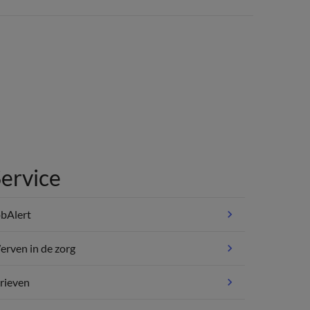
ervice
bAlert
rven in de zorg
rieven