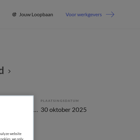
Jouw Loopbaan
Voor werkgevers
d
PLAATSINGSDATUM
Tijdelijk met uitzicht op vast
30 oktober 2025
analyze website
cookies, we only