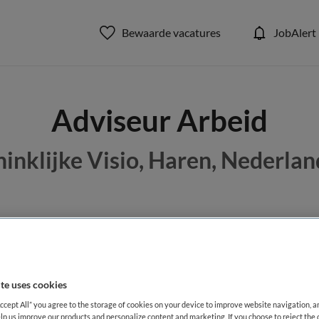
Bewaarde vacatures
JobAlert
Adviseur Arbeid
inklijke Visio, Haren, Nederlan
BRANCHE
AANSTELLING
Stichting
te uses cookies
DIENSTVERBAND
Accept All” you agree to the storage of cookies on your device to improve website navigation, 
Niet nader bepaald
lp us improve our products and personalize content and marketing. If you choose to reject the 