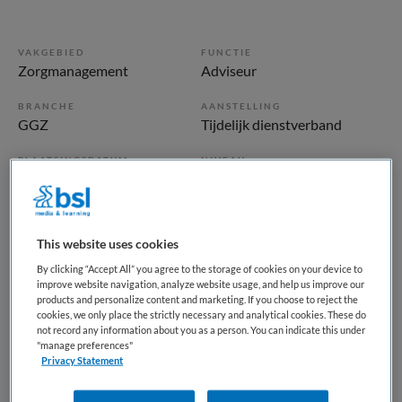
VAKGEBIED
FUNCTIE
Zorgmanagement
Adviseur
BRANCHE
AANSTELLING
GGZ
Tijdelijk dienstverband
PLAATSINGSDATUM
NIVEAU
1 juni 2026
WO
ERVARING
DIENSTVERBAND
Starter
Parttime
This website uses cookies
By clicking “Accept All” you agree to the storage of cookies on your device to
improve website navigation, analyze website usage, and help us improve our
Vacature niet beschikbaar
products and personalize content and marketing. If you choose to reject the
cookies, we only place the strictly necessary and analytical cookies. These do
Deze vacature Adviseur Ervaringsdeskundigheid en Herstel
not record any information about you as a person. You can indicate this under
"manage preferences"
(zwangerschapsvervanging van 6 maanden) bij GGZ
Privacy Statement
Rivierduinen is niet meer actueel. Hieronder staan enkele
vergelijkbare vacatures die voor u wellicht interessant zijn.