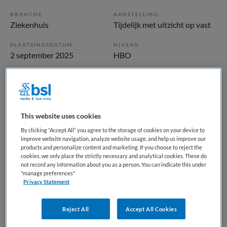
BRANCHE
AANSTELLING
Ziekenhuis
Tijdelijk met uitzicht op vast
PLAATSINGSDATUM
NIVEAU
2 september 2025
HBO
ERVARING
DIENSTVERBAND
Senior
Parttime
This website uses cookies
Vacature niet beschikbaar
By clicking “Accept All” you agree to the storage of cookies on your device to
Deze vacature Adviseur inzetbaarheid bij Martini
improve website navigation, analyze website usage, and help us improve our
products and personalize content and marketing. If you choose to reject the
Ziekenhuis is niet meer actueel. Hieronder staan enkele
cookies, we only place the strictly necessary and analytical cookies. These do
vergelijkbare vacatures die voor u wellicht interessant zijn.
not record any information about you as a person. You can indicate this under
"manage preferences"
Privacy Statement
Reject All
Accept All Cookies