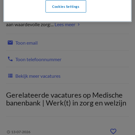
Cookies Settings
Wij zijn een groot topklinisch opleidingsziekenhuis. Daar
zijn we trots op! Onze professionals werken met hart & ziel
aan waardevolle zorg:...
Lees meer
Toon email
Toon telefoonnummer
Bekijk meer vacatures
Gerelateerde vacatures op Medische
banenbank | Werk(t) in zorg en welzijn
13-07-2026