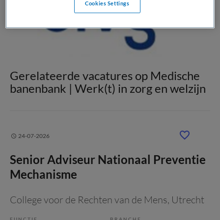
Cookies Settings
Gerelateerde vacatures op Medische
banenbank | Werk(t) in zorg en welzijn
24-07-2026
Senior Adviseur Nationaal Preventie
Mechanisme
College voor de Rechten van de Mens
, Utrecht
FUNCTIE
BRANCHE