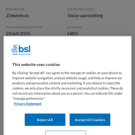
BRANCHE
AANSTELLING
Ziekenhuis
Vaste aanstelling
PLAATSINGSDATUM
NIVEAU
23 juli 2025
HBO
ERVARING
DIENSTVERBAND
Ervaren
Parttime
This website uses cookies
Vacature niet beschikbaar
By clicking “Accept All” you agree to the storage of cookies on your device to
improve website navigation, analyze website usage, and help us improve our
Deze vacature Beleidsadviseur Santeon Specialist bij OLVG
products and personalize content and marketing. If you choose to reject the
cookies, we only place the strictly necessary and analytical cookies. These do
is niet meer actueel. Hieronder staan enkele vergelijkbare
not record any information about you as a person. You can indicate this under
vacatures die voor u wellicht interessant zijn.
"manage preferences"
Privacy Statement
Reject All
Accept All Cookies