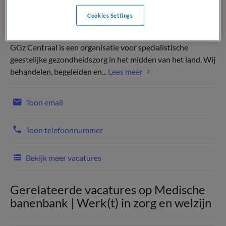
Cookies Settings
GGz Centraal is een organisatie voor specialistische
geestelijke gezondheidszorg in het midden van het land. Wij
behandelen, begeleiden en...
Lees meer
Toon email
Toon telefoonnummer
Bekijk meer vacatures
Gerelateerde vacatures op Medische
banenbank | Werk(t) in zorg en welzijn