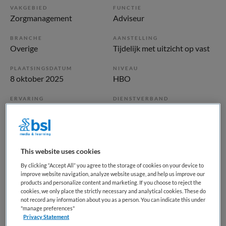
VAKGEBIED
FUNCTIE
Zorgmanagement
Adviseur
BRANCHE
AANSTELLING
Overige
Tijdelijk met uitzicht op vast
PLAATSINGSDATUM
NIVEAU
8 oktober 2025
HBO
ERVARING
DIENSTVERBAND
Ervaren
Fulltime
Vacature niet beschikbaar
This website uses cookies
Deze vacature Senior beleidsadviseur zorg, kwaliteit en
By clicking “Accept All” you agree to the storage of cookies on your device to
bekwaamheid bij RAV Haaglanden via Zorg Management
improve website navigation, analyze website usage, and help us improve our
products and personalize content and marketing. If you choose to reject the
Groep is niet meer actueel. Hieronder staan enkele
cookies, we only place the strictly necessary and analytical cookies. These do
vergelijkbare vacatures die voor u wellicht interessant zijn.
not record any information about you as a person. You can indicate this under
"manage preferences"
Privacy Statement