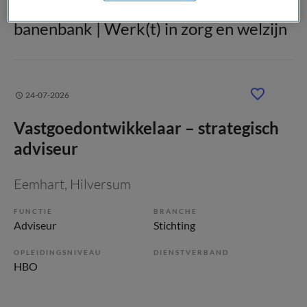
Gerelateerde vacatures op Medische
banenbank | Werk(t) in zorg en welzijn
24-07-2026
Vastgoedontwikkelaar – strategisch
adviseur
Eemhart
, Hilversum
FUNCTIE
BRANCHE
Adviseur
Stichting
OPLEIDINGSNIVEAU
DIENSTVERBAND
HBO