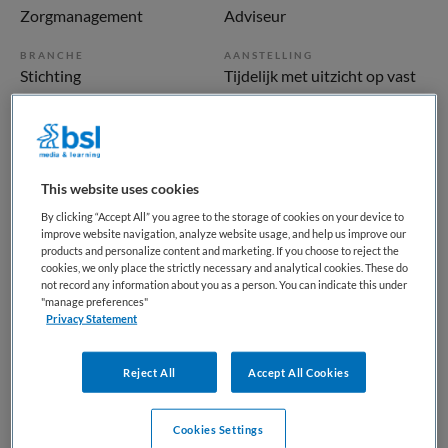
Zorgmanagement
Adviseur
BRANCHE
AANSTELLING
Stichting
Tijdelijk met uitzicht op vast
PLAATSINGSDATUM
NIVEAU
3 september 2025
HBO
ERVARING
DIENSTVERBAND
This website uses cookies
Ervaren
Fulltime
By clicking “Accept All” you agree to the storage of cookies on your device to
improve website navigation, analyze website usage, and help us improve our
products and personalize content and marketing. If you choose to reject the
Vacature niet beschikbaar
cookies, we only place the strictly necessary and analytical cookies. These do
not record any information about you as a person. You can indicate this under
Deze vacature Strategisch Adviseur ICT, facilitair en
"manage preferences"
Privacy Statement
huisvesting bij Stip is niet meer actueel. Hieronder staan
enkele vergelijkbare vacatures die voor u wellicht
interessant zijn.
Reject All
Accept All Cookies
Cookies Settings