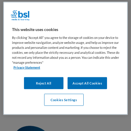
BRANCHE
AANSTELLING
Overige
Tijdelijk met uitzicht op vast
PLAATSINGSDATUM
NIVEAU
This website uses cookies
8 januari 2025
HBO
By clicking “Accept All” you agree to the storage of cookies on your device to
improve website navigation, analyze website usage, and help us improve our
ERVARING
DIENSTVERBAND
products and personalize content and marketing. If you choose to reject the
Ervaren
Niet nader bepaald
cookies, we only place the strictly necessary and analytical cookies. These do
not record any information about you as a person. You can indicate this under
"manage preferences"
Privacy Statement
Vacature niet beschikbaar
Deze vacature Beleidsmedewerker Kwaliteit van Zorg bij
Reject All
Accept All Cookies
Optometristen Vereniging Nederland (OVN) is niet meer
actueel. Hieronder staan enkele vergelijkbare vacatures die
Cookies Settings
voor u wellicht interessant zijn.