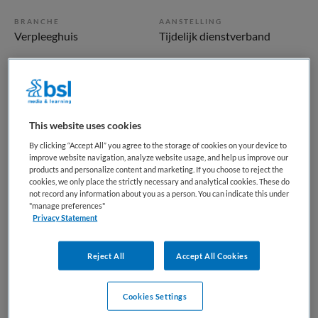
BRANCHE
AANSTELLING
Verpleeghuis
Tijdelijk dienstverband
PLAATSINGSDATUM
NIVEAU
10 oktober 2025
WO
ERVARING
DIENSTVERBAND
Ervaren
Fulltime
This website uses cookies
By clicking “Accept All” you agree to the storage of cookies on your device to
improve website navigation, analyze website usage, and help us improve our
Vacature niet beschikbaar
products and personalize content and marketing. If you choose to reject the
cookies, we only place the strictly necessary and analytical cookies. These do
not record any information about you as a person. You can indicate this under
Deze vacature Interim-Directeur Thuis & Herstel bij
"manage preferences"
IJsselheem is niet meer actueel. Hieronder staan enkele
Privacy Statement
vergelijkbare vacatures die voor u wellicht interessant zijn.
Reject All
Accept All Cookies
Gerelateerde vacatures op Medische
Cookies Settings
banenbank | Werk(t) in zorg en welzijn