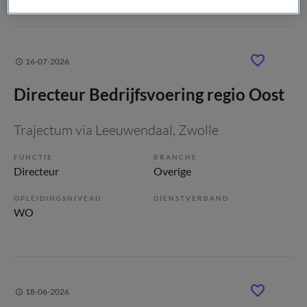
16-07-2026
Directeur Bedrijfsvoering regio Oost
Trajectum via Leeuwendaal
, Zwolle
FUNCTIE
BRANCHE
Directeur
Overige
OPLEIDINGSNIVEAU
DIENSTVERBAND
WO
18-06-2026